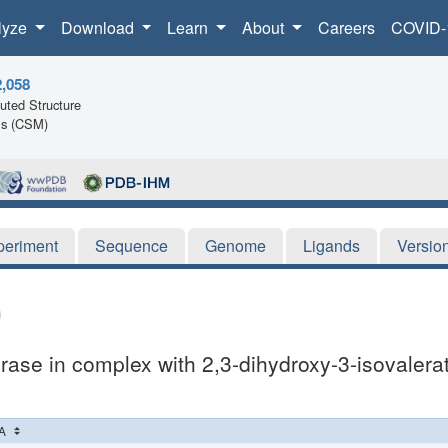
lyze
Download
Learn
About
Careers
COVID-
2,058
ted Structure
ls (CSM)
periment
Sequence
Genome
Ligands
Versio
rase in complex with 2,3-dihydroxy-3-isovalera