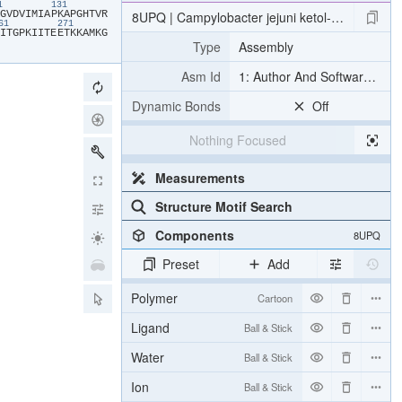
21
131
​G​
​V​
​D​
​V​
​I​
​M​
​I​
​A​
​P​
​K​
​A​
​P​
​G​
​H​
​T​
​V​
​R​
8UPQ | Campylobacter jejuni ketol-acid reducto
261
271
​I​
​T​
​G​
​P​
​K​
​I​
​I​
​T​
​E​
​E​
​T​
​K​
​K​
​A​
​M​
​K​
​G​
Type
Assembly
Asm Id
1: Author And Software Def
Dynamic Bonds
Off
Nothing Focused
Measurements
Structure Motif Search
Components
8UPQ
Preset
Add
Polymer
Cartoon
Ligand
Ball & Stick
Water
Ball & Stick
Ion
Ball & Stick