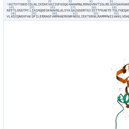
11
21
31
41
51
​M​
​A​
​I​
​T​
​V​
​Y​
​Y​
​D​
​K​
​D​
​C​
​D​
​L​
​N​
​L​
​I​
​K​
​S​
​K​
​K​
​V​
​A​
​I​
​I​
​G​
​F​
​G​
​S​
​Q​
​G​
​H​
​A​
​H​
​A​
​M​
​N​
​L​
​R​
​D​
​N​
​G​
​V​
​N​
​V​
​T​
​I​
​G​
​L​
​R​
​E​
​G​
​S​
​V​
​S​
​A​
​V​
​K​
​A​
​K​
​
141
151
161
171
181
191
N​
​E​
​F​
​T​
​L​
​G​
​G​
​G​
​T​
​P​
​C​
​L​
​I​
​A​
​I​
​H​
​Q​
​D​
​E​
​S​
​K​
​N​
​A​
​K​
​N​
​L​
​A​
​L​
​S​
​Y​
​A​
​S​
​A​
​I​
​G​
​G​
​G​
​R​
​T​
​G​
​I​
​I​
​E​
​T​
​T​
​F​
​K​
​A​
​E​
​T​
​E​
​T​
​D​
​L​
​F​
​G​
​E​
​Q​
​A​
​
281
291
301
311
321
331
V​
​L​
​K​
​D​
​I​
​Q​
​N​
​G​
​V​
​F​
​A​
​K​
​D​
​F​
​I​
​L​
​E​
​R​
​R​
​A​
​G​
​F​
​A​
​R​
​M​
​H​
​A​
​E​
​R​
​K​
​N​
​M​
​N​
​D​
​S​
​L​
​I​
​E​
​K​
​T​
​G​
​R​
​N​
​L​
​R​
​A​
​M​
​M​
​P​
​W​
​I​
​S​
​A​
​K​
​K​
​L​
​V​
​D​
​A​
​