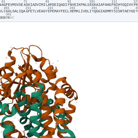
61
71
81
91
101
111
1
N​
​A​
​G​
​F​
​E​
​V​
​M​
​S​
​V​
​S​
​E​
​A​
​S​
​K​
​I​
​A​
​D​
​V​
​I​
​M​
​I​
​L​
​A​
​P​
​D​
​E​
​I​
​Q​
​A​
​D​
​I​
​F​
​N​
​V​
​E​
​I​
​K​
​P​
​N​
​L​
​S​
​E​
​G​
​K​
​A​
​I​
​A​
​F​
​A​
​H​
​G​
​F​
​N​
​I​
​H​
​Y​
​G​
​Q​
​I​
​V​
​V​
​P​
​K​
201
211
221
231
241
251
V​
​L​
​C​
​G​
​G​
​L​
​S​
​A​
​L​
​I​
​Q​
​A​
​G​
​F​
​E​
​T​
​L​
​V​
​E​
​A​
​G​
​Y​
​E​
​P​
​E​
​M​
​A​
​Y​
​F​
​E​
​C​
​L​
​H​
​E​
​M​
​K​
​L​
​I​
​V​
​D​
​L​
​I​
​Y​
​Q​
​G​
​G​
​I​
​A​
​D​
​M​
​R​
​Y​
​S​
​I​
​S​
​N​
​T​
​A​
​E​
​Y​
​G​
​D​
​Y​
341
D​
​K​
​N​
​Y​
​K​
​H​
​C​