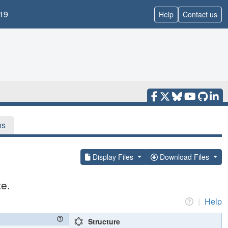
19
Help
Contact us
ns
Display Files
Download Files
te.
|
Help
Structure