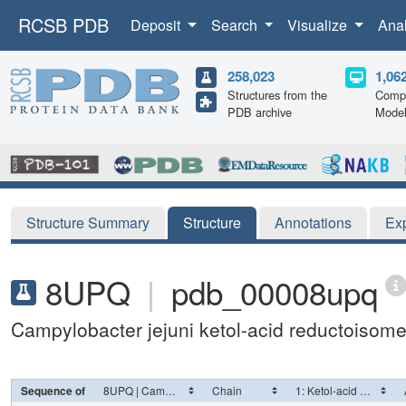
RCSB PDB
Deposit
Search
Visualize
Ana
258,023
1,06
Structures from the
Compu
PDB archive
Mode
Structure Summary
Structure
Annotations
Ex
8UPQ
|
pdb_00008upq
Campylobacter jejuni ketol-acid reductoisome
Sequence of