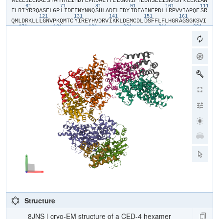
​M​
​L​
​C​
​E​
​I​
​E​
​C​
​R​
​A​
​L​
​S​
​T​
​A​
​H​
​T​
​R​
​L​
​I​
​H​
​D​
​F​
​E​
​P​
​R​
​D​
​A​
​L​
​T​
​Y​
​L​
​E​
​G​
​K​
​N​
​I​
​F​
​T​
​E​
​D​
​H​
​S​
​E​
​L​
​I​
​S​
​K​
​M​
​S​
​T​
​R​
​L​
​E​
​R​
​I​
​A​
​N​
61
71
81
91
101
111
F​
​L​
​R​
​I​
​Y​
​R​
​R​
​Q​
​A​
​S​
​E​
​L​
​G​
​P​
​L​
​I​
​D​
​F​
​F​
​N​
​Y​
​N​
​N​
​Q​
​S​
​H​
​L​
​A​
​D​
​F​
​L​
​E​
​D​
​Y​
​I​
​D​
​F​
​A​
​I​
​N​
​E​
​P​
​D​
​L​
​L​
​R​
​P​
​V​
​V​
​I​
​A​
​P​
​Q​
​F​
​S​
​R​
121
131
141
151
161
Q​
​M​
​L​
​D​
​R​
​K​
​L​
​L​
​L​
​G​
​N​
​V​
​P​
​K​
​Q​
​M​
​T​
​C​
​Y​
​I​
​R​
​E​
​Y​
​H​
​V​
​D​
​R​
​V​
​I​
​K​
​K​
​L​
​D​
​E​
​M​
​C​
​D​
​L​
​D​
​S​
​F​
​F​
​L​
​F​
​L​
​H​
​G​
​R​
​A​
​G​
​S​
​G​
​K​
​S​
​V​
​I​
171
181
191
201
211
221
A​
​S​
​Q​
​A​
​L​
​S​
​K​
​S​
​D​
​Q​
​L​
​I​
​G​
​I​
​N​
​Y​
​D​
​S​
​I​
​V​
​W​
​L​
​K​
​D​
​S​
​G​
​T​
​A​
​P​
​K​
​S​
​T​
​F​
​D​
​L​
​F​
​T​
​D​
​I​
​L​
​L​
​M​
​L​
​K​
​S​
​E​
​D​
​D​
​L​
​L​
​N​
​F​
​P​
​S​
​V​
​E​
231
241
251
261
271
28
H​
​V​
​T​
​S​
​V​
​V​
​L​
​K​
​R​
​M​
​I​
​C​
​N​
​A​
​L​
​I​
​D​
​R​
​P​
​N​
​T​
​L​
​F​
​V​
​F​
​D​
​D​
​V​
​V​
​Q​
​E​
​E​
​T​
​I​
​R​
​W​
​A​
​Q​
​E​
​L​
​R​
​L​
​R​
​C​
​L​
​V​
​T​
​T​
​R​
​D​
​V​
​E​
​I​
​S​
​N​
​A​
291
301
311
321
331
A​
​S​
​Q​
​T​
​C​
​E​
​F​
​I​
​E​
​V​
​T​
​S​
​L​
​E​
​I​
​D​
​E​
​C​
​Y​
​D​
​F​
​L​
​E​
​A​
​Y​
​G​
​M​
​P​
​M​
​P​
​V​
​G​
​E​
​K​
​E​
​E​
​D​
​V​
​L​
​N​
​K​
​T​
​I​
​E​
​L​
​S​
​S​
​G​
​N​
​P​
​A​
​T​
​L​
​M​
​M​
​F​
341
351
361
371
381
391
F​
​K​
​S​
​C​
​E​
​P​
​K​
​T​
​F​
​E​
​K​
​M​
​A​
​Q​
​L​
​N​
​N​
​K​
​L​
​E​
​S​
​R​
​G​
​L​
​V​
​G​
​V​
​E​
​C​
​I​
​T​
​P​
​Y​
​S​
​Y​
​K​
​S​
​L​
​A​
​M​
​A​
​L​
​Q​
​R​
​C​
​V​
​E​
​V​
​L​
​S​
​D​
​E​
​D​
​R​
​S​
​A​
401
411
431
441
L​
​A​
​F​
​A​
​V​
​V​
​M​
​P​
​P​
​G​
​V​
​D​
​I​
​P​
​V​
​K​
​L​
​W​
​S​
​C​
​V​
​I​
​P​
​V​
​D​
​I​
​C​
​S​
​N​
​E​
​E​
​E​
​Q​
​L​
​D​
​D​
​E​
​V​
​A​
​D​
​R​
​L​
​K​
​R​
​L​
​S​
​K​
​R​
​G​
​A​
​L​
​L​
​S​
​G​
​K​
​R​
451
461
471
481
M​
​P​
​V​
​L​
​T​
​F​
​K​
​I​
​D​
​H​
​I​
​I​
​H​
​M​
​F​
​L​
​K​
​H​
​V​
​V​
​D​
​A​
​Q​
​T​
​I​
​A​
​N​
​G​
​I​
​S​
​I​
​L​
​E​
​Q​
​R​
​L​
​L​
​E​
​I​
​G​
​N​
​N​
​N​
​V​
​S​
​V​
​P​
​E​
​R​
​H​
​I​
​P​
​S​
​H​
​F​
​Q​
521
531
541
K​
​F​
​R​
​R​
​S​
​S​
​A​
​S​
​E​
​M​
​Y​
​P​
​K​
​T​
​T​
​E​
​E​
​T​
​V​
​I​
​R​
​P​
​E​
​D​
​F​
​P​
​K​
​F​
​M​
​Q​
​L​
​H​
​Q​
​K​
​F​
​Y​
​D​
​S​
​L​
​K​
​N​
​F​
​A​
​C​
​C​
Structure
8JNS | cryo-EM structure of a CED-4 hexamer