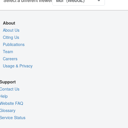
Select a different viewer
Assembly Symmetry
Export Models
About
Export Animation
About Us
Export Geometry
Citing Us
Publications
Team
Careers
Usage & Privacy
Support
Contact Us
Help
Website FAQ
Glossary
Service Status