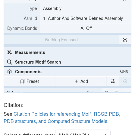
Type
Assembly
Asm Id
1: Author And Software Defined Assembly
Dynamic Bonds
Off
Nothing Focused
Measurements
Structure Motif Search
Components
8JNS
Preset
Add
Polymer
Cartoon
Ligand
Ball & Stick
Citation:
Ion
Ball & Stick
See
Citation Policies for referencing Mol*, RCSB PDB,
PDB structures, and Computed Structure Models
.
Density
Quality Assessment