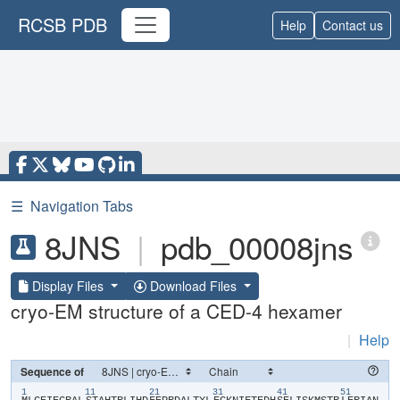
RCSB PDB
Help
Contact us
☰
Navigation Tabs
8JNS
|
pdb_00008jns
Display Files
Download Files
cryo-EM structure of a CED-4 hexamer
|
Help
Sequence of
1
11
21
31
41
51