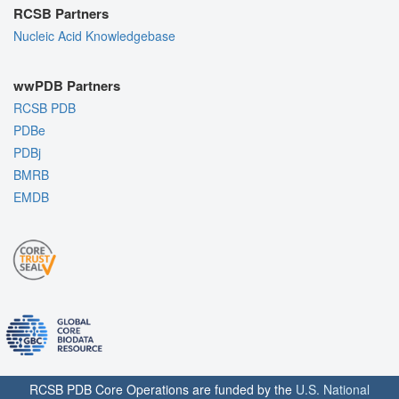
RCSB Partners
Nucleic Acid Knowledgebase
wwPDB Partners
RCSB PDB
PDBe
PDBj
BMRB
EMDB
RCSB PDB Core Operations are funded by the
U.S. National