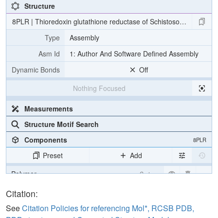
Structure
8PLR | Thioredoxin glutathione reductase of Schistosoma mansoni 
Type
Assembly
Asm Id
1: Author And Software Defined Assembly
Dynamic Bonds
Off
Nothing Focused
Measurements
Structure Motif Search
Components
8PLR
Preset
Add
Polymer
Cartoon
Ligand
Ball & Stick
Citation:
Water
Ball & Stick
See
Citation Policies for referencing Mol*, RCSB PDB,