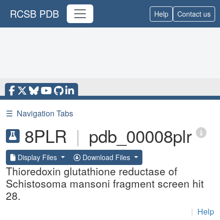
RCSB PDB
Help
Contact us
☰
Navigation Tabs
8PLR
|
pdb_00008plr
Display Files
Download Files
Thioredoxin glutathione reductase of
Schistosoma mansoni fragment screen hit
28.
|
Help