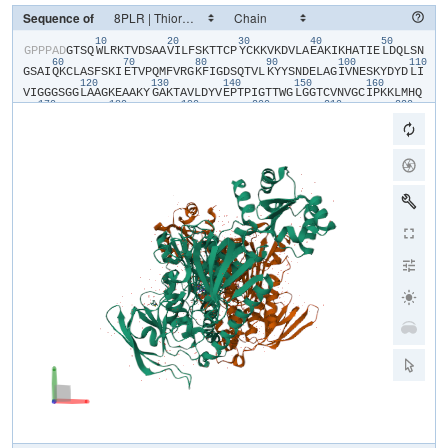
Sequence of
10
20
30
40
50
​G​
​P​
​P​
​P​
​A​
​D​
​G​
​T​
​S​
​Q​
​W​
​L​
​R​
​K​
​T​
​V​
​D​
​S​
​A​
​A​
​V​
​I​
​L​
​F​
​S​
​K​
​T​
​T​
​C​
​P​
​Y​
​C​
​K​
​K​
​V​
​K​
​D​
​V​
​L​
​A​
​E​
​A​
​K​
​I​
​K​
​H​
​A​
​T​
​I​
​E​
​L​
​D​
​Q​
​L​
​S​
​N​
60
70
80
90
100
110
G​
​S​
​A​
​I​
​Q​
​K​
​C​
​L​
​A​
​S​
​F​
​S​
​K​
​I​
​E​
​T​
​V​
​P​
​Q​
​M​
​F​
​V​
​R​
​G​
​K​
​F​
​I​
​G​
​D​
​S​
​Q​
​T​
​V​
​L​
​K​
​Y​
​Y​
​S​
​N​
​D​
​E​
​L​
​A​
​G​
​I​
​V​
​N​
​E​
​S​
​K​
​Y​
​D​
​Y​
​D​
​L​
​I​
120
130
140
150
160
V​
​I​
​G​
​G​
​G​
​S​
​G​
​G​
​L​
​A​
​A​
​G​
​K​
​E​
​A​
​A​
​K​
​Y​
​G​
​A​
​K​
​T​
​A​
​V​
​L​
​D​
​Y​
​V​
​E​
​P​
​T​
​P​
​I​
​G​
​T​
​T​
​W​
​G​
​L​
​G​
​G​
​T​
​C​
​V​
​N​
​V​
​G​
​C​
​I​
​P​
​K​
​K​
​L​
​M​
​H​
​Q​
170
180
190
200
210
220
A​
​G​
​L​
​L​
​S​
​H​
​A​
​L​
​E​
​D​
​A​
​E​
​H​
​F​
​G​
​W​
​S​
​L​
​D​
​R​
​S​
​K​
​I​
​S​
​H​
​N​
​W​
​S​
​T​
​M​
​V​
​E​
​G​
​V​
​Q​
​S​
​H​
​I​
​G​
​S​
​L​
​N​
​W​
​G​
​Y​
​K​
​V​
​A​
​L​
​R​
​D​
​N​
​Q​
​V​
​T​
​Y​
230
240
250
260
270
28
L​
​N​
​A​
​K​
​G​
​R​
​L​
​I​
​S​
​P​
​H​
​E​
​V​
​Q​
​I​
​T​
​D​
​K​
​N​
​Q​
​K​
​V​
​S​
​T​
​I​
​T​
​G​
​N​
​K​
​I​
​I​
​L​
​A​
​T​
​G​
​E​
​R​
​P​
​K​
​Y​
​P​
​E​
​I​
​P​
​G​
​A​
​V​
​E​
​Y​
​G​
​I​
​T​
​S​
​D​
​D​
​L​
290
300
310
320
330
F​
​S​
​L​
​P​
​Y​
​F​
​P​
​G​
​K​
​T​
​L​
​V​
​I​
​G​
​A​
​S​
​Y​
​V​
​A​
​L​
​E​
​C​
​A​
​G​
​F​
​L​
​A​
​S​
​L​
​G​
​G​
​D​
​V​
​T​
​V​
​M​
​V​
​R​
​S​
​I​
​L​
​L​
​R​
​G​
​F​
​D​
​Q​
​Q​
​M​
​A​
​E​
​K​
​V​
​G​
​D​
​Y​
340
350
360
370
380
390
M​
​E​
​N​
​H​
​G​
​V​
​K​
​F​
​A​
​K​
​L​
​C​
​V​
​P​
​D​
​E​
​I​
​K​
​Q​
​L​
​K​
​V​
​V​
​D​
​T​
​E​
​N​
​N​
​K​
​P​
​G​
​L​
​L​
​L​
​V​
​K​
​G​
​H​
​Y​
​T​
​D​
​G​
​K​
​K​
​F​
​E​
​E​
​E​
​F​
​E​
​T​
​V​
​I​
​F​
​A​
​V​
400
410
420
430
440
G​
​R​
​E​
​P​
​Q​
​L​
​S​
​K​
​V​
​L​
​C​
​E​
​T​
​V​
​G​
​V​
​K​
​L​
​D​
​K​
​N​
​G​
​R​
​V​
​V​
​C​
​T​
​D​
​D​
​E​
​Q​
​T​
​T​
​V​
​S​
​N​
​V​
​Y​
​A​
​I​
​G​
​D​
​I​
​N​
​A​
​G​
​K​
​P​
​Q​
​L​
​T​
​P​
​V​
​A​
​I​
​Q​
450
460
470
480
490
500
A​
​G​
​R​
​Y​
​L​
​A​
​R​
​R​
​L​
​F​
​A​
​G​
​A​
​T​
​E​
​L​
​T​
​D​
​Y​
​S​
​N​
​V​
​A​
​T​
​T​
​V​
​F​
​T​
​P​
​L​
​E​
​Y​
​G​
​A​
​C​
​G​
​L​
​S​
​E​
​E​
​D​
​A​
​I​
​E​
​K​
​Y​
​G​
​D​
​K​
​D​
​I​
​E​
​V​
​Y​
​H​
​S​
510
520
530
540
550
56
N​
​F​
​K​
​P​
​L​
​E​
​W​
​T​
​V​
​A​
​H​
​R​
​E​
​D​
​N​
​V​
​C​
​Y​
​M​
​K​
​L​
​V​
​C​
​R​
​K​
​S​
​D​
​N​
​M​
​R​
​V​
​L​
​G​
​L​
​H​
​V​
​L​
​G​
​P​
​N​
​A​
​G​
​E​
​I​
​T​
​Q​
​G​
​Y​
​A​
​V​
​A​
​I​
​K​
​M​
​G​
​A​
570
580
590
T​
​K​
​A​
​D​
​F​
​D​
​R​
​T​
​I​
​G​
​I​
​H​
​P​
​T​
​C​
​S​
​E​
​T​
​F​
​T​
​T​
​L​
​H​
​V​
​T​
​K​
​K​
​S​
​G​
​V​
​S​
​P​
​I​
​V​
​S​
​G​
​C​