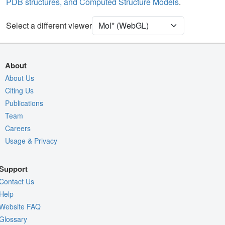
PDB structures, and Computed Structure Models
.
Unit Cell
P 1 21 1
Select a different viewer
Density
Quality Assessment
Assembly Symmetry
About
Export Models
About Us
Citing Us
Export Animation
Publications
Export Geometry
Team
Careers
Usage & Privacy
Support
Contact Us
Help
Website FAQ
Glossary