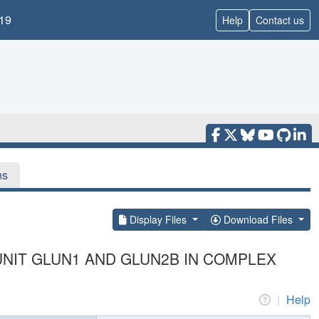
19
Help
Contact us
ns
Display Files
Download Files
NIT GLUN1 AND GLUN2B IN COMPLEX
|
Help