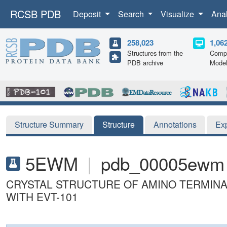
RCSB PDB
Deposit
Search
Visualize
Ana
258,023
1,06
Structures from the
Compu
PDB archive
Mode
Structure Summary
Structure
Annotations
Ex
5EWM
|
pdb_00005ewm
CRYSTAL STRUCTURE OF AMINO TERMINA
WITH EVT-101