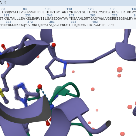
83
93
103
113
123
133
1
L​
​I​
​S​
​S​
​Q​
​V​
​Y​
​A​
​I​
​L​
​V​
​S​
​H​
​P​
​P​
​A​
​P​
​T​
​D​
​H​
​L​
​T​
​P​
​T​
​P​
​I​
​S​
​Y​
​T​
​A​
​G​
​F​
​Y​
​R​
​I​
​P​
​V​
​I​
​G​
​L​
​T​
​T​
​R​
​M​
​S​
​I​
​Y​
​S​
​D​
​K​
​S​
​I​
​H​
​L​
​S​
​F​
​L​
​R​
​T​
​V​
​P​
​P​
​Y​
223
233
243
253
263
273
G​
​T​
​K​
​N​
​L​
​T​
​A​
​L​
​L​
​L​
​E​
​A​
​K​
​E​
​L​
​E​
​A​
​R​
​V​
​I​
​I​
​L​
​S​
​A​
​S​
​E​
​D​
​D​
​A​
​T​
​A​
​V​
​Y​
​K​
​S​
​A​
​A​
​M​
​L​
​D​
​M​
​T​
​G​
​A​
​G​
​Y​
​V​
​W​
​L​
​V​
​G​
​E​
​R​
​E​
​I​
​S​
​G​
​S​
​A​
​L​
​R​
​Y​
​A​
363
373
383
393
403
E​
​F​
​N​
​E​
​D​
​G​
​D​
​R​
​K​
​F​
​A​
​Q​
​Y​
​S​
​I​
​M​
​N​
​L​
​Q​
​N​
​R​
​K​
​L​
​V​
​Q​
​V​
​G​
​I​
​F​
​N​
​G​
​S​
​Y​
​I​
​I​
​Q​
​N​
​D​
​R​
​K​
​I​
​I​
​W​
​P​
​G​
​G​
​E​
​T​
​E​
​L​
​V​
​P​
​R​