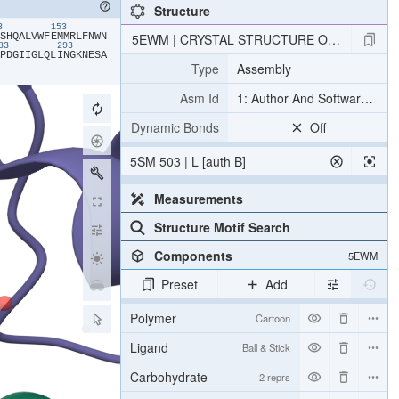
Structure
43
153
​S​
​H​
​Q​
​A​
​L​
​V​
​W​
​F​
​E​
​M​
​M​
​R​
​L​
​F​
​N​
​W​
​N​
5EWM | CRYSTAL STRUCTURE OF AMINO T
283
293
​P​
​D​
​G​
​I​
​I​
​G​
​L​
​Q​
​L​
​I​
​N​
​G​
​K​
​N​
​E​
​S​
​A​
Type
Assembly
Asm Id
1: Author And Software Def
Dynamic Bonds
Off
5SM 503 | L [auth B]
Measurements
Structure Motif Search
Components
5EWM
Preset
Add
Polymer
Cartoon
Ligand
Ball & Stick
Carbohydrate
2 reprs