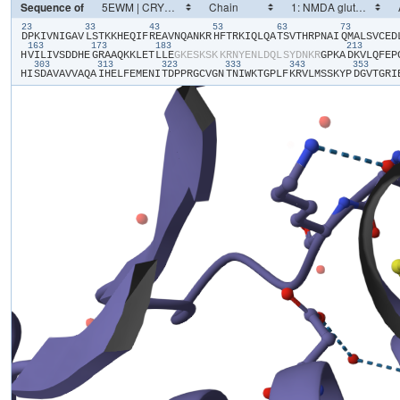
Sequence of
23
33
43
53
63
73
​D​
​P​
​K​
​I​
​V​
​N​
​I​
​G​
​A​
​V​
​L​
​S​
​T​
​K​
​K​
​H​
​E​
​Q​
​I​
​F​
​R​
​E​
​A​
​V​
​N​
​Q​
​A​
​N​
​K​
​R​
​H​
​F​
​T​
​R​
​K​
​I​
​Q​
​L​
​Q​
​A​
​T​
​S​
​V​
​T​
​H​
​R​
​P​
​N​
​A​
​I​
​Q​
​M​
​A​
​L​
​S​
​V​
​C​
​E​
​D​
​
163
173
183
213
H​
​V​
​I​
​L​
​I​
​V​
​S​
​D​
​D​
​H​
​E​
​G​
​R​
​A​
​A​
​Q​
​K​
​K​
​L​
​E​
​T​
​L​
​L​
​E​
​G​
​K​
​E​
​S​
​K​
​S​
​K​
​K​
​R​
​N​
​Y​
​E​
​N​
​L​
​D​
​Q​
​L​
​S​
​Y​
​D​
​N​
​K​
​R​
​G​
​P​
​K​
​A​
​D​
​K​
​V​
​L​
​Q​
​F​
​E​
​P​
​
303
313
323
333
343
353
H​
​I​
​S​
​D​
​A​
​V​
​A​
​V​
​V​
​A​
​Q​
​A​
​I​
​H​
​E​
​L​
​F​
​E​
​M​
​E​
​N​
​I​
​T​
​D​
​P​
​P​
​R​
​G​
​C​
​V​
​G​
​N​
​T​
​N​
​I​
​W​
​K​
​T​
​G​
​P​
​L​
​F​
​K​
​R​
​V​
​L​
​M​
​S​
​S​
​K​
​Y​
​P​
​D​
​G​
​V​
​T​
​G​
​R​
​I​
​