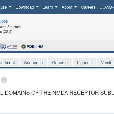
lyze
Download
Learn
About
Careers
COVID-
2,058
ted Structure
ls (CSM)
periment
Sequence
Genome
Ligands
Versio
L DOMAINS OF THE NMDA RECEPTOR SUBU