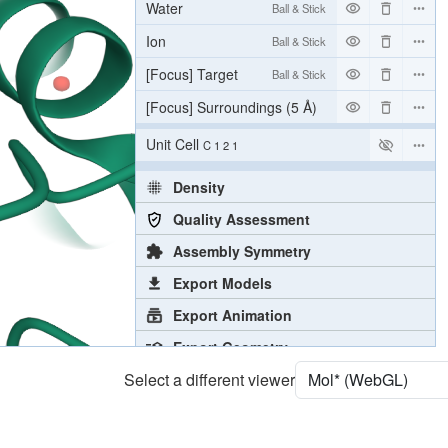
Water
Ball & Stick
Ion
Ball & Stick
[Focus] Target
Ball & Stick
[Focus] Surroundings (5 Å)
2 reprs
Unit Cell
C 1 2 1
Density
Quality Assessment
Assembly Symmetry
Export Models
Export Animation
Export Geometry
Select a different viewer