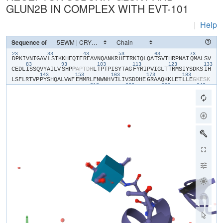
GLUN2B IN COMPLEX WITH EVT-101
|
Help
Sequence of
23
33
43
53
63
73
​D​
​P​
​K​
​I​
​V​
​N​
​I​
​G​
​A​
​V​
​L​
​S​
​T​
​K​
​K​
​H​
​E​
​Q​
​I​
​F​
​R​
​E​
​A​
​V​
​N​
​Q​
​A​
​N​
​K​
​R​
​H​
​F​
​T​
​R​
​K​
​I​
​Q​
​L​
​Q​
​A​
​T​
​S​
​V​
​T​
​H​
​R​
​P​
​N​
​A​
​I​
​Q​
​M​
​A​
​L​
​S​
​V​
83
93
103
113
123
133
C​
​E​
​D​
​L​
​I​
​S​
​S​
​Q​
​V​
​Y​
​A​
​I​
​L​
​V​
​S​
​H​
​P​
​P​
​A​
​P​
​T​
​D​
​H​
​L​
​T​
​P​
​T​
​P​
​I​
​S​
​Y​
​T​
​A​
​G​
​F​
​Y​
​R​
​I​
​P​
​V​
​I​
​G​
​L​
​T​
​T​
​R​
​M​
​S​
​I​
​Y​
​S​
​D​
​K​
​S​
​I​
​H​
143
153
163
173
183
L​
​S​
​F​
​L​
​R​
​T​
​V​
​P​
​P​
​Y​
​S​
​H​
​Q​
​A​
​L​
​V​
​W​
​F​
​E​
​M​
​M​
​R​
​L​
​F​
​N​
​W​
​N​
​H​
​V​
​I​
​L​
​I​
​V​
​S​
​D​
​D​
​H​
​E​
​G​
​R​
​A​
​A​
​Q​
​K​
​K​
​L​
​E​
​T​
​L​
​L​
​E​
​G​
​K​
​E​
​S​
​K​
213
223
233
243
S​
​K​
​K​
​R​
​N​
​Y​
​E​
​N​
​L​
​D​
​Q​
​L​
​S​
​Y​
​D​
​N​
​K​
​R​
​G​
​P​
​K​
​A​
​D​
​K​
​V​
​L​
​Q​
​F​
​E​
​P​
​G​
​T​
​K​
​N​
​L​
​T​
​A​
​L​
​L​
​L​
​E​
​A​
​K​
​E​
​L​
​E​
​A​
​R​
​V​
​I​
​I​
​L​
​S​
​A​
​S​
​E​
253
263
273
283
293
30
D​
​D​
​A​
​T​
​A​
​V​
​Y​
​K​
​S​
​A​
​A​
​M​
​L​
​D​
​M​
​T​
​G​
​A​
​G​
​Y​
​V​
​W​
​L​
​V​
​G​
​E​
​R​
​E​
​I​
​S​
​G​
​S​
​A​
​L​
​R​
​Y​
​A​
​P​
​D​
​G​
​I​
​I​
​G​
​L​
​Q​
​L​
​I​
​N​
​G​
​K​
​N​
​E​
​S​
​A​
​H​
​I​
313
323
333
343
353
S​
​D​
​A​
​V​
​A​
​V​
​V​
​A​
​Q​
​A​
​I​
​H​
​E​
​L​
​F​
​E​
​M​
​E​
​N​
​I​
​T​
​D​
​P​
​P​
​R​
​G​
​C​
​V​
​G​
​N​
​T​
​N​
​I​
​W​
​K​
​T​
​G​
​P​
​L​
​F​
​K​
​R​
​V​
​L​
​M​
​S​
​S​
​K​
​Y​
​P​
​D​
​G​
​V​
​T​
​G​
​R​
363
373
383
393
403
I​
​E​
​F​
​N​
​E​
​D​
​G​
​D​
​R​
​K​
​F​
​A​
​Q​
​Y​
​S​
​I​
​M​
​N​
​L​
​Q​
​N​
​R​
​K​
​L​
​V​
​Q​
​V​
​G​
​I​
​F​
​N​
​G​
​S​
​Y​
​I​
​I​
​Q​
​N​
​D​
​R​
​K​
​I​
​I​
​W​
​P​
​G​
​G​
​E​
​T​
​E​
​L​
​V​
​P​
​R​