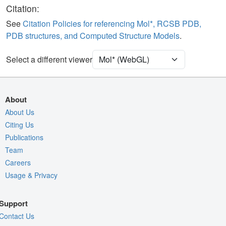
Ligand
Ball & Stick
Citation:
Carbohydrate
2 reprs
See
Citation Policies for referencing Mol*, RCSB PDB,
PDB structures, and Computed Structure Models
.
Water
Ball & Stick
Ion
Ball & Stick
Select a different viewer
[Focus] Target
Ball & Stick
[Focus] Surroundings (5 Å)
2 reprs
About
Unit Cell
C 1 2 1
About Us
Citing Us
Density
Publications
Quality Assessment
Team
Assembly Symmetry
Careers
Usage & Privacy
Export Models
Export Animation
Support
Export Geometry
Contact Us