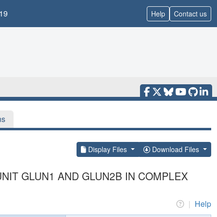
19
Help
Contact us
ns
Display Files
Download Files
NIT GLUN1 AND GLUN2B IN COMPLEX
|
Help