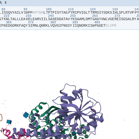
83
93
103
113
123
133
1
L​
​I​
​S​
​S​
​Q​
​V​
​Y​
​A​
​I​
​L​
​V​
​S​
​H​
​P​
​P​
​A​
​P​
​T​
​D​
​H​
​L​
​T​
​P​
​T​
​P​
​I​
​S​
​Y​
​T​
​A​
​G​
​F​
​Y​
​R​
​I​
​P​
​V​
​I​
​G​
​L​
​T​
​T​
​R​
​M​
​S​
​I​
​Y​
​S​
​D​
​K​
​S​
​I​
​H​
​L​
​S​
​F​
​L​
​R​
​T​
​V​
​P​
​P​
​Y​
223
233
243
253
263
273
G​
​T​
​K​
​N​
​L​
​T​
​A​
​L​
​L​
​L​
​E​
​A​
​K​
​E​
​L​
​E​
​A​
​R​
​V​
​I​
​I​
​L​
​S​
​A​
​S​
​E​
​D​
​D​
​A​
​T​
​A​
​V​
​Y​
​K​
​S​
​A​
​A​
​M​
​L​
​D​
​M​
​T​
​G​
​A​
​G​
​Y​
​V​
​W​
​L​
​V​
​G​
​E​
​R​
​E​
​I​
​S​
​G​
​S​
​A​
​L​
​R​
​Y​
​A​
363
373
383
393
403
E​
​F​
​N​
​E​
​D​
​G​
​D​
​R​
​K​
​F​
​A​
​Q​
​Y​
​S​
​I​
​M​
​N​
​L​
​Q​
​N​
​R​
​K​
​L​
​V​
​Q​
​V​
​G​
​I​
​F​
​N​
​G​
​S​
​Y​
​I​
​I​
​Q​
​N​
​D​
​R​
​K​
​I​
​I​
​W​
​P​
​G​
​G​
​E​
​T​
​E​
​L​
​V​
​P​
​R​