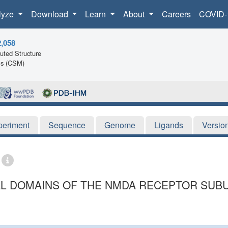
lyze
Download
Learn
About
Careers
COVID-
2,058
ted Structure
ls (CSM)
periment
Sequence
Genome
Ligands
Versio
L DOMAINS OF THE NMDA RECEPTOR SUBU