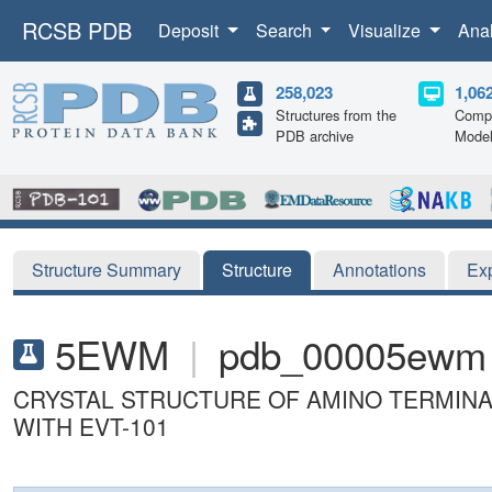
RCSB PDB
Deposit
Search
Visualize
Ana
258,023
1,06
Structures from the
Compu
PDB archive
Mode
Structure Summary
Structure
Annotations
Ex
5EWM
|
pdb_00005ewm
CRYSTAL STRUCTURE OF AMINO TERMINA
WITH EVT-101