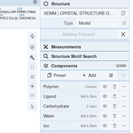
Structure
43
153
​S​
​H​
​Q​
​A​
​L​
​V​
​W​
​F​
​E​
​M​
​M​
​R​
​L​
​F​
​N​
​W​
​N​
5EWM | CRYSTAL STRUCTURE OF AMINO T
283
293
​P​
​D​
​G​
​I​
​I​
​G​
​L​
​Q​
​L​
​I​
​N​
​G​
​K​
​N​
​E​
​S​
​A​
Type
Model
Nothing Focused
Measurements
Structure Motif Search
Components
5EWM
Preset
Add
Polymer
Cartoon
Ligand
Ball & Stick
Carbohydrate
2 reprs
Water
Ball & Stick
Ion
Ball & Stick