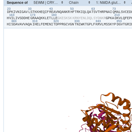
Sequence of
23
33
43
53
63
73
​D​
​P​
​K​
​I​
​V​
​N​
​I​
​G​
​A​
​V​
​L​
​S​
​T​
​K​
​K​
​H​
​E​
​Q​
​I​
​F​
​R​
​E​
​A​
​V​
​N​
​Q​
​A​
​N​
​K​
​R​
​H​
​F​
​T​
​R​
​K​
​I​
​Q​
​L​
​Q​
​A​
​T​
​S​
​V​
​T​
​H​
​R​
​P​
​N​
​A​
​I​
​Q​
​M​
​A​
​L​
​S​
​V​
​C​
​E​
​D​
​
163
173
183
213
H​
​V​
​I​
​L​
​I​
​V​
​S​
​D​
​D​
​H​
​E​
​G​
​R​
​A​
​A​
​Q​
​K​
​K​
​L​
​E​
​T​
​L​
​L​
​E​
​G​
​K​
​E​
​S​
​K​
​S​
​K​
​K​
​R​
​N​
​Y​
​E​
​N​
​L​
​D​
​Q​
​L​
​S​
​Y​
​D​
​N​
​K​
​R​
​G​
​P​
​K​
​A​
​D​
​K​
​V​
​L​
​Q​
​F​
​E​
​P​
​
303
313
323
333
343
353
H​
​I​
​S​
​D​
​A​
​V​
​A​
​V​
​V​
​A​
​Q​
​A​
​I​
​H​
​E​
​L​
​F​
​E​
​M​
​E​
​N​
​I​
​T​
​D​
​P​
​P​
​R​
​G​
​C​
​V​
​G​
​N​
​T​
​N​
​I​
​W​
​K​
​T​
​G​
​P​
​L​
​F​
​K​
​R​
​V​
​L​
​M​
​S​
​S​
​K​
​Y​
​P​
​D​
​G​
​V​
​T​
​G​
​R​
​I​
​