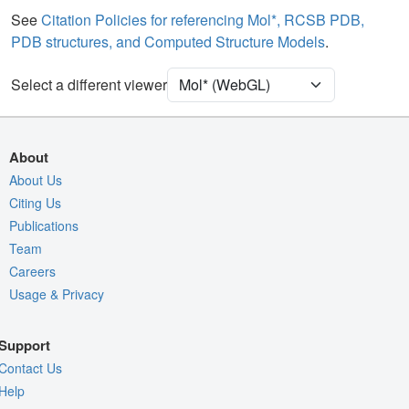
Water
Ball & Stick
See
Citation Policies for referencing Mol*, RCSB PDB,
PDB structures, and Computed Structure Models
.
Unit Cell
P 21 21 21
Select a different viewer
Density
Quality Assessment
Assembly Symmetry
About
Export Models
About Us
Citing Us
Export Animation
Publications
Export Geometry
Team
Careers
Usage & Privacy
Support
Contact Us
Help