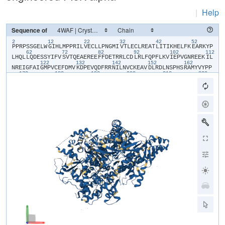
|
Help
Sequence of
2
12
22
32
42
52
​P​
​P​
​R​
​P​
​S​
​S​
​G​
​E​
​L​
​W​
​G​
​I​
​H​
​L​
​M​
​P​
​P​
​R​
​I​
​L​
​V​
​E​
​C​
​L​
​L​
​P​
​N​
​G​
​M​
​I​
​V​
​T​
​L​
​E​
​C​
​L​
​R​
​E​
​A​
​T​
​L​
​I​
​T​
​I​
​K​
​H​
​E​
​L​
​F​
​K​
​E​
​A​
​R​
​K​
​Y​
​P​
62
72
82
92
102
112
L​
​H​
​Q​
​L​
​L​
​Q​
​D​
​E​
​S​
​S​
​Y​
​I​
​F​
​V​
​S​
​V​
​T​
​Q​
​E​
​A​
​E​
​R​
​E​
​E​
​F​
​F​
​D​
​E​
​T​
​R​
​R​
​L​
​C​
​D​
​L​
​R​
​L​
​F​
​Q​
​P​
​F​
​L​
​K​
​V​
​I​
​E​
​P​
​V​
​G​
​N​
​R​
​E​
​E​
​K​
​I​
​L​
122
132
142
152
162
N​
​R​
​E​
​I​
​G​
​F​
​A​
​I​
​G​
​M​
​P​
​V​
​C​
​E​
​F​
​D​
​M​
​V​
​K​
​D​
​P​
​E​
​V​
​Q​
​D​
​F​
​R​
​R​
​N​
​I​
​L​
​N​
​V​
​C​
​K​
​E​
​A​
​V​
​D​
​L​
​R​
​D​
​L​
​N​
​S​
​P​
​H​
​S​
​R​
​A​
​M​
​Y​
​V​
​Y​
​P​
​P​
172
182
192
202
212
222
N​
​V​
​E​
​S​
​S​
​P​
​E​
​L​
​P​
​K​
​H​
​I​
​Y​
​N​
​K​
​L​
​D​
​K​
​G​
​Q​
​I​
​I​
​V​
​V​
​I​
​W​
​V​
​I​
​V​
​S​
​P​
​N​
​N​
​D​
​K​
​Q​
​K​
​Y​
​T​
​L​
​K​
​I​
​N​
​H​
​D​
​C​
​V​
​P​
​E​
​Q​
​V​
​I​
​A​
​E​
​A​
​I​
242
252
262
272
28
R​
​K​
​K​
​T​
​R​
​S​
​K​
​K​
​L​
​S​
​S​
​E​
​Q​
​L​
​K​
​L​
​C​
​V​
​L​
​E​
​Y​
​Q​
​G​
​K​
​Y​
​I​
​L​
​K​
​V​
​C​
​G​
​C​
​D​
​E​
​Y​
​F​
​L​
​E​
​K​
​Y​
​P​
​L​
​S​
​Q​
​Y​
​K​
​Y​
​I​
​R​
​S​
​C​
​I​
​M​
​L​
​G​
​R​
292
302
312
332
M​
​P​
​N​
​L​
​M​
​L​
​M​
​A​
​K​
​E​
​S​
​L​
​Y​
​S​
​Q​
​L​
​P​
​M​
​D​
​C​
​F​
​T​
​M​
​P​
​S​
​Y​
​S​
​R​
​R​
​I​
​S​
​T​
​A​
​T​
​P​
​Y​
​M​
​N​
​G​
​E​
​T​
​S​
​T​
​K​
​S​
​L​
​W​
​V​
​I​
​N​
​S​
​A​
​L​
​R​
​I​
​K​
342
352
362
372
382
392
I​
​L​
​C​
​A​
​T​
​Y​
​V​
​N​
​V​
​N​
​I​
​R​
​D​
​I​
​D​
​K​
​I​
​Y​
​V​
​R​
​T​
​G​
​I​
​Y​
​H​
​G​
​G​
​E​
​P​
​L​
​C​
​D​
​N​
​V​
​N​
​T​
​Q​
​R​
​V​
​P​
​C​
​S​
​N​
​P​
​R​
​W​
​N​
​E​
​W​
​L​
​N​
​Y​
​D​
​I​
​Y​
​I​
402
412
422
432
442
P​
​D​
​L​
​P​
​R​
​A​
​A​
​R​
​L​
​C​
​L​
​S​
​I​
​C​
​S​
​V​
​K​
​G​
​R​
​K​
​G​
​A​
​K​
​E​
​E​
​H​
​C​
​P​
​L​
​A​
​W​
​G​
​N​
​I​
​N​
​L​
​F​
​D​
​Y​
​T​
​D​
​T​
​L​
​V​
​S​
​G​
​K​
​M​
​A​
​L​
​N​
​L​
​W​
​P​
​V​
​P​
452
462
472
482
492
H​
​G​
​L​
​E​
​D​
​L​
​L​
​N​
​P​
​I​
​G​
​V​
​T​
​G​
​S​
​N​
​P​
​N​
​K​
​E​
​T​
​P​
​C​
​L​
​E​
​L​
​E​
​F​
​D​
​W​
​F​
​S​
​S​
​V​
​V​
​K​
​F​
​P​
​D​
​M​
​S​
​V​
​I​
​E​
​E​
​H​
​A​
​N​
​W​
​S​
​V​
​S​
​R​
​E​
​A​
​G​
532
542
552
56
F​
​S​
​Y​
​S​
​H​
​A​
​G​
​L​
​S​
​N​
​R​
​L​
​A​
​R​
​D​
​N​
​E​
​L​
​R​
​E​
​N​
​D​
​K​
​E​
​Q​
​L​
​K​
​A​
​I​
​S​
​T​
​R​
​D​
​P​
​L​
​S​
​E​
​I​
​T​
​E​
​Q​
​E​
​K​
​D​
​F​
​L​
​W​
​S​
​H​
​R​
​H​
​Y​
​C​
​V​
​T​
​I​
572
582
592
602
612
P​
​E​
​I​
​L​
​P​
​K​
​L​
​L​
​L​
​S​
​V​
​K​
​W​
​N​
​S​
​R​
​D​
​E​
​V​
​A​
​Q​
​M​
​Y​
​C​
​L​
​V​
​K​
​D​
​W​
​P​
​P​
​I​
​K​
​P​
​E​
​Q​
​A​
​M​
​E​
​L​
​L​
​D​
​C​
​N​
​Y​
​P​
​D​
​P​
​M​
​V​
​R​
​G​
​F​
​A​
​V​
​R​
622
632
642
652
662
672
C​
​L​
​E​
​K​
​Y​
​L​
​T​
​D​
​D​
​K​
​L​
​S​
​Q​
​Y​
​L​
​I​
​Q​
​L​
​V​
​Q​
​V​
​L​
​K​
​Y​
​E​
​Q​
​Y​
​L​
​D​
​N​
​L​
​L​
​V​
​R​
​F​
​L​
​L​
​K​
​K​
​A​
​L​
​T​
​N​
​Q​
​R​
​I​
​G​
​H​
​F​
​F​
​F​
​W​
​H​
​L​
​K​
​S​
682
692
702
712
722
E​
​M​
​H​
​N​
​K​
​T​
​V​
​S​
​Q​
​R​
​F​
​G​
​L​
​L​
​L​
​E​
​S​
​Y​
​C​
​R​
​A​
​C​
​G​
​M​
​Y​
​L​
​K​
​H​
​L​
​N​
​R​
​Q​
​V​
​E​
​A​
​M​
​E​
​K​
​L​
​I​
​N​
​L​
​T​
​D​
​I​
​L​
​K​
​Q​
​E​
​K​
​K​
​D​
​E​
​T​
​Q​
​K​
732
742
752
762
772
782
V​
​Q​
​M​
​K​
​F​
​L​
​V​
​E​
​Q​
​M​
​R​
​R​
​P​
​D​
​F​
​M​
​D​
​A​
​L​
​Q​
​G​
​F​
​L​
​S​
​P​
​L​
​N​
​P​
​A​
​H​
​Q​
​L​
​G​
​N​
​L​
​R​
​L​
​E​
​E​
​C​
​R​
​I​
​M​
​S​
​S​
​A​
​K​
​R​
​P​
​L​
​W​
​L​
​N​
​W​
​E​
​N​
792
802
812
822
832
84
P​
​D​
​I​
​M​
​S​
​E​
​L​
​L​
​F​
​Q​
​N​
​N​
​E​
​I​
​M​
​F​
​K​
​N​
​G​
​D​
​D​
​L​
​R​
​Q​
​D​
​M​
​L​
​T​
​L​
​Q​
​I​
​I​
​R​
​I​
​M​
​E​
​N​
​I​
​W​
​Q​
​N​
​Q​
​G​
​L​
​D​
​L​
​R​
​M​
​L​
​P​
​Y​
​G​
​C​
​L​
​S​
​I​
852
862
872
882
892
G​
​D​
​C​
​V​
​G​
​L​
​I​
​E​
​V​
​V​
​R​
​N​
​S​
​H​
​T​
​I​
​M​
​Q​
​I​
​Q​
​C​
​K​
​G​
​G​
​L​
​K​
​G​
​A​
​L​
​Q​
​F​
​N​
​S​
​H​
​T​
​L​
​H​
​Q​
​W​
​L​
​K​
​D​
​K​
​N​
​K​
​G​
​E​
​I​
​Y​
​D​
​A​
​A​
​I​
​D​
​L​
​F​
902
912
922
932
942
952
T​
​R​
​S​
​C​
​A​
​G​
​Y​
​C​
​V​
​A​
​T​
​F​
​I​
​L​
​G​
​I​
​G​
​D​
​R​
​H​
​N​
​S​
​N​
​I​
​M​
​V​
​K​
​D​
​D​
​G​
​Q​
​L​
​V​
​H​
​I​
​D​
​F​
​G​
​H​
​F​
​L​
​D​
​H​
​K​
​K​
​K​
​K​
​F​
​G​
​Y​
​K​
​R​
​E​
​R​
​V​
​P​
962
972
982
992
1002