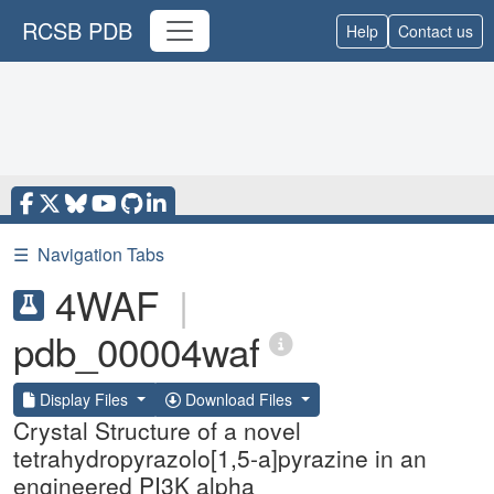
RCSB PDB
Help
Contact us
☰
Navigation Tabs
4WAF
|
pdb_00004waf
Display Files
Download Files
Crystal Structure of a novel
tetrahydropyrazolo[1,5-a]pyrazine in an
engineered PI3K alpha