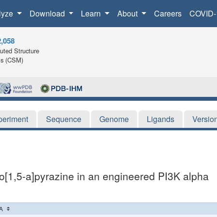
lyze
Download
Learn
About
Careers
COVID-
2,058
ted Structure
ls (CSM)
periment
Sequence
Genome
Ligands
Versio
lo[1,5-a]pyrazine in an engineered PI3K alpha