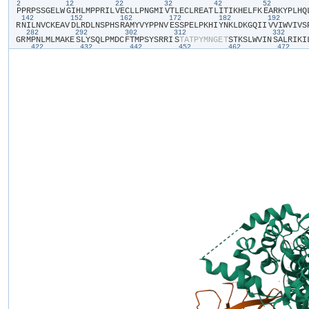
2
12
22
32
42
52
​P​
​P​
​R​
​P​
​S​
​S​
​G​
​E​
​L​
​W​
​G​
​I​
​H​
​L​
​M​
​P​
​P​
​R​
​I​
​L​
​V​
​E​
​C​
​L​
​L​
​P​
​N​
​G​
​M​
​I​
​V​
​T​
​L​
​E​
​C​
​L​
​R​
​E​
​A​
​T​
​L​
​I​
​T​
​I​
​K​
​H​
​E​
​L​
​F​
​K​
​E​
​A​
​R​
​K​
​Y​
​P​
​L​
​H​
​Q​
​
142
152
162
172
182
192
R​
​N​
​I​
​L​
​N​
​V​
​C​
​K​
​E​
​A​
​V​
​D​
​L​
​R​
​D​
​L​
​N​
​S​
​P​
​H​
​S​
​R​
​A​
​M​
​Y​
​V​
​Y​
​P​
​P​
​N​
​V​
​E​
​S​
​S​
​P​
​E​
​L​
​P​
​K​
​H​
​I​
​Y​
​N​
​K​
​L​
​D​
​K​
​G​
​Q​
​I​
​I​
​V​
​V​
​I​
​W​
​V​
​I​
​V​
​S​
​
282
292
302
312
332
G​
​R​
​M​
​P​
​N​
​L​
​M​
​L​
​M​
​A​
​K​
​E​
​S​
​L​
​Y​
​S​
​Q​
​L​
​P​
​M​
​D​
​C​
​F​
​T​
​M​
​P​
​S​
​Y​
​S​
​R​
​R​
​I​
​S​
​T​
​A​
​T​
​P​
​Y​
​M​
​N​
​G​
​E​
​T​
​S​
​T​
​K​
​S​
​L​
​W​
​V​
​I​
​N​
​S​
​A​
​L​
​R​
​I​
​K​
​I​
​
422
432
442
452
462
472
H​
​C​
​P​
​L​
​A​
​W​
​G​
​N​
​I​
​N​
​L​
​F​
​D​
​Y​
​T​
​D​
​T​
​L​
​V​
​S​
​G​
​K​
​M​
​A​
​L​
​N​
​L​
​W​
​P​
​V​
​P​
​H​
​G​
​L​
​E​
​D​
​L​
​L​
​N​
​P​
​I​
​G​
​V​
​T​
​G​
​S​
​N​
​P​
​N​
​K​
​E​
​T​
​P​
​C​
​L​
​E​
​L​
​E​
​F​
​
562
572
582
592
602
612
C​
​V​
​T​
​I​
​P​
​E​
​I​
​L​
​P​
​K​
​L​
​L​
​L​
​S​
​V​
​K​
​W​
​N​
​S​
​R​
​D​
​E​
​V​
​A​
​Q​
​M​
​Y​
​C​
​L​
​V​
​K​
​D​
​W​
​P​
​P​
​I​
​K​
​P​
​E​
​Q​
​A​
​M​
​E​
​L​
​L​
​D​
​C​
​N​
​Y​
​P​
​D​
​P​
​M​
​V​
​R​
​G​
​F​
​A​
​V​
​
702
712
722
732
742
752
M​
​Y​
​L​
​K​
​H​
​L​
​N​
​R​
​Q​
​V​
​E​
​A​
​M​
​E​
​K​
​L​
​I​
​N​
​L​
​T​
​D​
​I​
​L​
​K​
​Q​
​E​
​K​
​K​
​D​
​E​
​T​
​Q​
​K​
​V​
​Q​
​M​
​K​
​F​
​L​
​V​
​E​
​Q​
​M​
​R​
​R​
​P​
​D​
​F​
​M​
​D​
​A​
​L​
​Q​
​G​
​F​
​L​
​S​
​P​
​L​
​
842
852
862
872
882
89
Y​
​G​
​C​
​L​
​S​
​I​
​G​
​D​
​C​
​V​
​G​
​L​
​I​
​E​
​V​
​V​
​R​
​N​
​S​
​H​
​T​
​I​
​M​
​Q​
​I​
​Q​
​C​
​K​
​G​
​G​
​L​
​K​
​G​
​A​
​L​
​Q​
​F​
​N​
​S​
​H​
​T​
​L​
​H​
​Q​
​W​
​L​
​K​
​D​
​K​
​N​
​K​
​G​
​E​
​I​
​Y​
​D​
​A​
​A​
​I​
​
982
992
1002
1012
1022
10
R​
​E​
​F​
​E​
​R​
​F​
​Q​
​E​
​M​
​C​
​Y​
​K​
​A​
​Y​
​L​
​A​
​I​
​R​
​Q​
​H​
​A​
​N​
​L​
​F​
​I​
​N​
​L​
​F​
​S​
​M​
​M​
​L​
​G​
​S​
​G​
​M​
​P​
​E​
​L​
​Q​
​S​
​F​
​D​
​D​
​I​
​A​
​Y​
​I​
​R​
​K​
​T​
​L​
​A​
​L​
​D​
​K​
​T​
​E​
​Q​
​