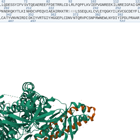
62
72
82
92
102
112
1
L​
​L​
​Q​
​D​
​E​
​S​
​S​
​Y​
​I​
​F​
​V​
​S​
​V​
​T​
​Q​
​E​
​A​
​E​
​R​
​E​
​E​
​F​
​F​
​D​
​E​
​T​
​R​
​R​
​L​
​C​
​D​
​L​
​R​
​L​
​F​
​Q​
​P​
​F​
​L​
​K​
​V​
​I​
​E​
​P​
​V​
​G​
​N​
​R​
​E​
​E​
​K​
​I​
​L​
​N​
​R​
​E​
​I​
​G​
​F​
​A​
​I​
​G​
​M​
202
212
222
242
252
P​
​N​
​N​
​D​
​K​
​Q​
​K​
​Y​
​T​
​L​
​K​
​I​
​N​
​H​
​D​
​C​
​V​
​P​
​E​
​Q​
​V​
​I​
​A​
​E​
​A​
​I​
​R​
​K​
​K​
​T​
​R​
​S​
​K​
​K​
​L​
​S​
​S​
​E​
​Q​
​L​
​K​
​L​
​C​
​V​
​L​
​E​
​Y​
​Q​
​G​
​K​
​Y​
​I​
​L​
​K​
​V​
​C​
​G​
​C​
​D​
​E​
​Y​
​F​
​L​
342
352
362
372
382
392
L​
​C​
​A​
​T​
​Y​
​V​
​N​
​V​
​N​
​I​
​R​
​D​
​I​
​D​
​K​
​I​
​Y​
​V​
​R​
​T​
​G​
​I​
​Y​
​H​
​G​
​G​
​E​
​P​
​L​
​C​
​D​
​N​
​V​
​N​
​T​
​Q​
​R​
​V​
​P​
​C​
​S​
​N​
​P​
​R​
​W​
​N​
​E​
​W​
​L​
​N​
​Y​
​D​
​I​
​Y​
​I​
​P​
​D​
​L​
​P​
​R​
​A​
​A​
​R​
482
492
532
D​
​W​
​F​
​S​
​S​
​V​
​V​
​K​
​F​
​P​
​D​
​M​
​S​
​V​
​I​
​E​
​E​
​H​
​A​
​N​
​W​
​S​
​V​
​S​
​R​
​E​
​A​
​G​
​F​
​S​
​Y​
​S​
​H​
​A​
​G​
​L​
​S​
​N​
​R​
​L​
​A​
​R​
​D​
​N​
​E​
​L​
​R​
​E​
​N​
​D​
​K​
​E​
​Q​
​L​
​K​
​A​
​I​
​S​
​T​
​R​
​D​
​P​
​L​
622
632
642
652
662
672
R​
​C​
​L​
​E​
​K​
​Y​
​L​
​T​
​D​
​D​
​K​
​L​
​S​
​Q​
​Y​
​L​
​I​
​Q​
​L​
​V​
​Q​
​V​
​L​
​K​
​Y​
​E​
​Q​
​Y​
​L​
​D​
​N​
​L​
​L​
​V​
​R​
​F​
​L​
​L​
​K​
​K​
​A​
​L​
​T​
​N​
​Q​
​R​
​I​
​G​
​H​
​F​
​F​
​F​
​W​
​H​
​L​
​K​
​S​
​E​
​M​
​H​
​N​
​K​
​T​
762
772
782
792
802
812
N​
​P​
​A​
​H​
​Q​
​L​
​G​
​N​
​L​
​R​
​L​
​E​
​E​
​C​
​R​
​I​
​M​
​S​
​S​
​A​
​K​
​R​
​P​
​L​
​W​
​L​
​N​
​W​
​E​
​N​
​P​
​D​
​I​
​M​
​S​
​E​
​L​
​L​
​F​
​Q​
​N​
​N​
​E​
​I​
​M​
​F​
​K​
​N​
​G​
​D​
​D​
​L​
​R​
​Q​
​D​
​M​
​L​
​T​
​L​
​Q​
​I​
​I​
​R​
2
902
912
922
932
942
952
D​
​L​
​F​
​T​
​R​
​S​
​C​
​A​
​G​
​Y​
​C​
​V​
​A​
​T​
​F​
​I​
​L​
​G​
​I​
​G​
​D​
​R​
​H​
​N​
​S​
​N​
​I​
​M​
​V​
​K​
​D​
​D​
​G​
​Q​
​L​
​V​
​H​
​I​
​D​
​F​
​G​
​H​
​F​
​L​
​D​
​H​
​K​
​K​
​K​
​K​
​F​
​G​
​Y​
​K​
​R​
​E​
​R​
​V​
​P​
​F​
​V​
​L​
​T​
32
1042
1052
E​
​A​
​L​
​E​
​Y​
​F​
​M​
​K​
​Q​
​M​
​N​
​D​
​A​
​H​
​H​
​G​
​G​
​W​
​T​
​T​
​K​
​M​
​D​
​W​
​I​
​F​
​H​
​T​
​I​
​K​
​Q​
​H​
​A​
​L​
​N​
​H​
​H​
​H​
​H​
​H​
​H​