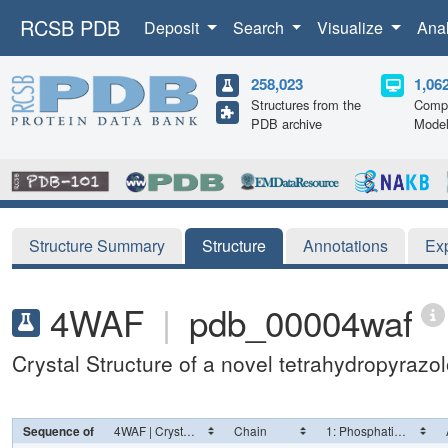
RCSB PDB
Deposit
Search
Visualize
Ana
258,023
1,06
Structures from the
Compu
PDB archive
Mode
Structure Summary
Structure
Annotations
Ex
4WAF
|
pdb_00004waf
Crystal Structure of a novel tetrahydropyrazo
Sequence of