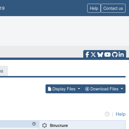
19
Help
Contact us
ns
Display Files
Download Files
|
Help
Structure