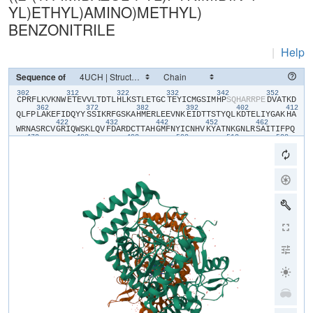
YL)ETHYL)AMINO)METHYL)
BENZONITRILE
|
Help
Sequence of
302
312
322
332
342
352
​C​
​P​
​R​
​F​
​L​
​K​
​V​
​K​
​N​
​W​
​E​
​T​
​E​
​V​
​V​
​L​
​T​
​D​
​T​
​L​
​H​
​L​
​K​
​S​
​T​
​L​
​E​
​T​
​G​
​C​
​T​
​E​
​Y​
​I​
​C​
​M​
​G​
​S​
​I​
​M​
​H​
​P​
​S​
​Q​
​H​
​A​
​R​
​R​
​P​
​E​
​D​
​V​
​A​
​T​
​K​
​D​
362
372
382
392
402
412
Q​
​L​
​F​
​P​
​L​
​A​
​K​
​E​
​F​
​I​
​D​
​Q​
​Y​
​Y​
​S​
​S​
​I​
​K​
​R​
​F​
​G​
​S​
​K​
​A​
​H​
​M​
​E​
​R​
​L​
​E​
​E​
​V​
​N​
​K​
​E​
​I​
​D​
​T​
​T​
​S​
​T​
​Y​
​Q​
​L​
​K​
​D​
​T​
​E​
​L​
​I​
​Y​
​G​
​A​
​K​
​H​
​A​
422
432
442
452
462
W​
​R​
​N​
​A​
​S​
​R​
​C​
​V​
​G​
​R​
​I​
​Q​
​W​
​S​
​K​
​L​
​Q​
​V​
​F​
​D​
​A​
​R​
​D​
​C​
​T​
​T​
​A​
​H​
​G​
​M​
​F​
​N​
​Y​
​I​
​C​
​N​
​H​
​V​
​K​
​Y​
​A​
​T​
​N​
​K​
​G​
​N​
​L​
​R​
​S​
​A​
​I​
​T​
​I​
​F​
​P​
​Q​
472
482
492
502
512
522
R​
​T​
​D​
​G​
​K​
​H​
​D​
​F​
​R​
​V​
​W​
​N​
​S​
​Q​
​L​
​I​
​R​
​Y​
​A​
​G​
​Y​
​K​
​Q​
​P​
​D​
​G​
​S​
​T​
​L​
​G​
​D​
​P​
​A​
​N​
​V​
​Q​
​F​
​T​
​E​
​I​
​C​
​I​
​Q​
​Q​
​G​
​W​
​K​
​P​
​P​
​R​
​G​
​R​
​F​
​D​
​V​
​L​
532
542
552
562
572
58
P​
​L​
​L​
​L​
​Q​
​A​
​N​
​G​
​N​
​D​
​P​
​E​
​L​
​F​
​Q​
​I​
​P​
​P​
​E​
​L​
​V​
​L​
​E​
​V​
​P​
​I​
​R​
​H​
​P​
​K​
​F​
​E​
​W​
​F​
​K​
​D​
​L​
​G​
​L​
​K​
​W​
​Y​
​G​
​L​
​P​
​A​
​V​
​S​
​N​
​M​
​L​
​L​
​E​
​I​
​G​
​G​
592
602
612
622
632
L​
​E​
​F​
​S​
​A​
​C​
​P​
​F​
​S​
​G​
​W​
​Y​
​M​
​G​
​T​
​E​
​I​
​G​
​V​
​R​
​D​
​Y​
​C​
​D​
​N​
​S​
​R​
​Y​
​N​
​I​
​L​
​E​
​E​
​V​
​A​
​K​
​K​
​M​
​N​
​L​
​D​
​M​
​R​
​K​
​T​
​S​
​S​
​L​
​W​
​K​
​D​
​Q​
​A​
​L​
​V​
​E​
642
652
662
672
682
692
I​
​N​
​I​
​A​
​V​
​L​
​Y​
​S​
​F​
​Q​
​S​
​D​
​K​
​V​
​T​
​I​
​V​
​D​
​H​
​H​
​S​
​A​
​T​
​E​
​S​
​F​
​I​
​K​
​H​
​M​
​E​
​N​
​E​
​Y​
​R​
​C​
​R​
​G​
​G​
​C​
​P​
​A​
​D​
​W​
​V​
​W​
​I​
​V​
​P​
​P​
​M​
​S​
​G​
​S​
​I​
​T​
702
712
722
P​
​V​
​F​
​H​
​Q​
​E​
​M​
​L​
​N​
​Y​
​R​
​L​
​T​
​P​
​S​
​F​
​E​
​Y​
​Q​
​P​
​D​
​P​
​W​
​N​
​T​
​H​
​V​
​W​
​K​
​G​