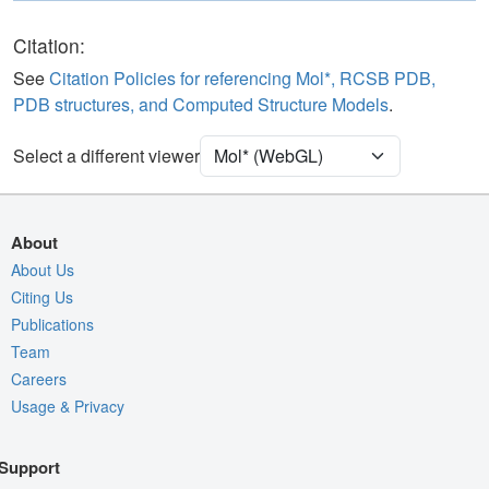
Polymer
Cartoon
Ligand
Ball & Stick
Citation:
Water
Ball & Stick
See
Citation Policies for referencing Mol*, RCSB PDB,
PDB structures, and Computed Structure Models
.
Ion
Ball & Stick
Unit Cell
P 21 21 21
Select a different viewer
Density
Quality Assessment
About
Assembly Symmetry
About Us
Citing Us
Export Models
Publications
Export Animation
Team
Export Geometry
Careers
Usage & Privacy
Support