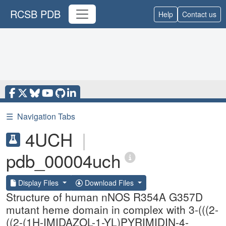
RCSB PDB
Help
Contact us
☰
Navigation Tabs
4UCH
|
pdb_00004uch
Display Files
Download Files
Structure of human nNOS R354A G357D
mutant heme domain in complex with 3-(((2-
((2-(1H-IMIDAZOL-1-YL)PYRIMIDIN-4-