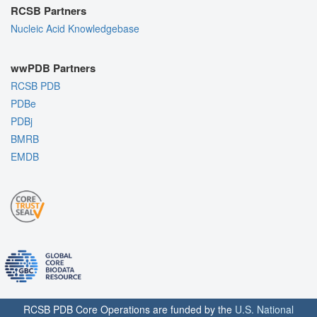
RCSB Partners
Nucleic Acid Knowledgebase
wwPDB Partners
RCSB PDB
PDBe
PDBj
BMRB
EMDB
RCSB PDB Core Operations are funded by the
U.S. National