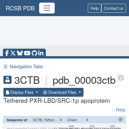
RCSB PDB
Help
Contact us
☰
Navigation Tabs
3CTB
|
pdb_00003ctb
Display Files
Download Files
Tethered PXR-LBD/SRC-1p apoprotein
|
Help
Sequence of
149
159
169