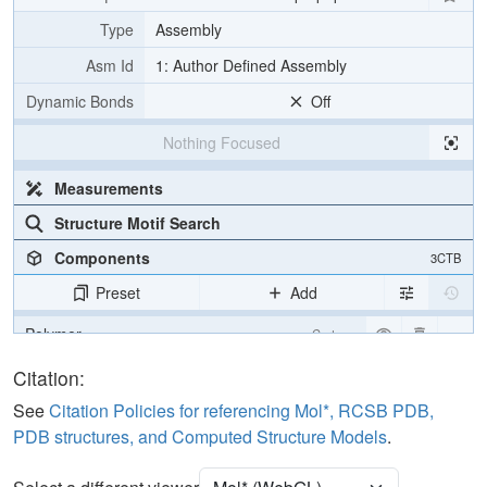
Type
Assembly
Asm Id
1: Author Defined Assembly
Dynamic Bonds
Off
Nothing Focused
Measurements
Structure Motif Search
Components
3CTB
Preset
Add
Polymer
Cartoon
Water
Ball & Stick
Citation:
See
Citation Policies for referencing Mol*, RCSB PDB,
Unit Cell
P 21 21 21
PDB structures, and Computed Structure Models
.
Density