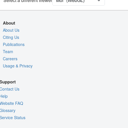
Select a different viewer
Quality Assessment
Assembly Symmetry
Export Models
About
Export Animation
About Us
Citing Us
Export Geometry
Publications
Team
Careers
Usage & Privacy
Support
Contact Us
Help
Website FAQ
Glossary
Service Status