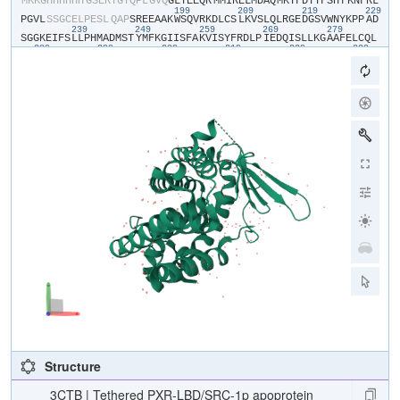
​M​
​K​
​K​
​G​
​H​
​H​
​H​
​H​
​H​
​H​
​G​
​S​
​E​
​R​
​T​
​G​
​T​
​Q​
​P​
​L​
​G​
​V​
​Q​
​G​
​L​
​T​
​E​
​E​
​Q​
​R​
​M​
​M​
​I​
​R​
​E​
​L​
​M​
​D​
​A​
​Q​
​M​
​K​
​T​
​F​
​D​
​T​
​T​
​F​
​S​
​H​
​F​
​K​
​N​
​F​
​R​
​L​
199
209
219
229
P​
​G​
​V​
​L​
​S​
​S​
​G​
​C​
​E​
​L​
​P​
​E​
​S​
​L​
​Q​
​A​
​P​
​S​
​R​
​E​
​E​
​A​
​A​
​K​
​W​
​S​
​Q​
​V​
​R​
​K​
​D​
​L​
​C​
​S​
​L​
​K​
​V​
​S​
​L​
​Q​
​L​
​R​
​G​
​E​
​D​
​G​
​S​
​V​
​W​
​N​
​Y​
​K​
​P​
​P​
​A​
​D​
239
249
259
269
279
S​
​G​
​G​
​K​
​E​
​I​
​F​
​S​
​L​
​L​
​P​
​H​
​M​
​A​
​D​
​M​
​S​
​T​
​Y​
​M​
​F​
​K​
​G​
​I​
​I​
​S​
​F​
​A​
​K​
​V​
​I​
​S​
​Y​
​F​
​R​
​D​
​L​
​P​
​I​
​E​
​D​
​Q​
​I​
​S​
​L​
​L​
​K​
​G​
​A​
​A​
​F​
​E​
​L​
​C​
​Q​
​L​
289
299
309
319
329
339
R​
​F​
​N​
​T​
​V​
​F​
​N​
​A​
​E​
​T​
​G​
​T​
​W​
​E​
​C​
​G​
​R​
​L​
​S​
​Y​
​C​
​L​
​E​
​D​
​T​
​A​
​G​
​G​
​F​
​Q​
​Q​
​L​
​L​
​L​
​E​
​P​
​M​
​L​
​K​
​F​
​H​
​Y​
​M​
​L​
​K​
​K​
​L​
​Q​
​L​
​H​
​E​
​E​
​E​
​Y​
​V​
​L​
349
359
369
379
389
39
M​
​Q​
​A​
​I​
​S​
​L​
​F​
​S​
​P​
​D​
​R​
​P​
​G​
​V​
​L​
​Q​
​H​
​R​
​V​
​V​
​D​
​Q​
​L​
​Q​
​E​
​Q​
​F​
​A​
​I​
​T​
​L​
​K​
​S​
​Y​
​I​
​E​
​C​
​N​
​R​
​P​
​Q​
​P​
​A​
​H​
​R​
​F​
​L​
​F​
​L​
​K​
​I​
​M​
​A​
​M​
​L​
​T​
409
419
429
449
E​
​L​
​R​
​S​
​I​
​N​
​A​
​Q​
​H​
​T​
​Q​
​R​
​L​
​L​
​R​
​I​
​Q​
​D​
​I​
​H​
​P​
​F​
​A​
​T​
​P​
​L​
​M​
​Q​
​E​
​L​
​F​
​G​
​I​
​T​
​G​
​S​
​G​
​G​
​S​
​G​
​G​
​S​
​S​
​H​
​S​
​S​
​L​
​T​
​E​
​R​
​H​
​K​
​I​
​L​
​H​
​R​
L​
​L​
​Q​
​E​
​G​
​S​
​P​
​S​
Structure
3CTB | Tethered PXR-LBD/SRC-1p apoprotein