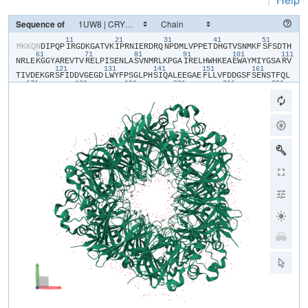
Sequence of
11
21
31
41
51
​M​
​K​
​K​
​Q​
​N​
​D​
​I​
​P​
​Q​
​P​
​I​
​R​
​G​
​D​
​K​
​G​
​A​
​T​
​V​
​K​
​I​
​P​
​R​
​N​
​I​
​E​
​R​
​D​
​R​
​Q​
​N​
​P​
​D​
​M​
​L​
​V​
​P​
​P​
​E​
​T​
​D​
​H​
​G​
​T​
​V​
​S​
​N​
​M​
​K​
​F​
​S​
​F​
​S​
​D​
​T​
​H​
61
71
81
91
101
111
N​
​R​
​L​
​E​
​K​
​G​
​G​
​Y​
​A​
​R​
​E​
​V​
​T​
​V​
​R​
​E​
​L​
​P​
​I​
​S​
​E​
​N​
​L​
​A​
​S​
​V​
​N​
​M​
​R​
​L​
​K​
​P​
​G​
​A​
​I​
​R​
​E​
​L​
​H​
​W​
​H​
​K​
​E​
​A​
​E​
​W​
​A​
​Y​
​M​
​I​
​Y​
​G​
​S​
​A​
​R​
​V​
121
131
141
151
161
T​
​I​
​V​
​D​
​E​
​K​
​G​
​R​
​S​
​F​
​I​
​D​
​D​
​V​
​G​
​E​
​G​
​D​
​L​
​W​
​Y​
​F​
​P​
​S​
​G​
​L​
​P​
​H​
​S​
​I​
​Q​
​A​
​L​
​E​
​E​
​G​
​A​
​E​
​F​
​L​
​L​
​V​
​F​
​D​
​D​
​G​
​S​
​F​
​S​
​E​
​N​
​S​
​T​
​F​
​Q​
​L​
171
181
191
201
211
221
T​
​D​
​W​
​L​
​A​
​H​
​T​
​P​
​K​
​E​
​V​
​I​
​A​
​A​
​N​
​F​
​G​
​V​
​T​
​K​
​E​
​E​
​I​
​S​
​N​
​L​
​P​
​G​
​K​
​E​
​K​
​Y​
​I​
​F​
​E​
​N​
​Q​
​L​
​P​
​G​
​S​
​L​
​K​
​D​
​D​
​I​
​V​
​E​
​G​
​P​
​N​
​G​
​E​
​V​
​P​
​Y​
231
241
251
261
271
28
P​
​F​
​T​
​Y​
​R​
​L​
​L​
​E​
​Q​
​E​
​P​
​I​
​E​
​S​
​E​
​G​
​G​
​K​
​V​
​Y​
​I​
​A​
​D​
​S​
​T​
​N​
​F​
​K​
​V​
​S​
​K​
​T​
​I​
​A​
​S​
​A​
​L​
​V​
​T​
​V​
​E​
​P​
​G​
​A​
​M​
​R​
​E​
​L​
​H​
​W​
​H​
​P​
​N​
​T​
​H​
​E​
291
301
311
321
331
W​
​Q​
​Y​
​Y​
​I​
​S​
​G​
​K​
​A​
​R​
​M​
​T​
​V​
​F​
​A​
​S​
​D​
​G​
​H​
​A​
​R​
​T​
​F​
​N​
​Y​
​Q​
​A​
​G​
​D​
​V​
​G​
​Y​
​V​
​P​
​F​
​A​
​M​
​G​
​H​
​Y​
​V​
​E​
​N​
​I​
​G​
​D​
​E​
​P​
​L​
​V​
​F​
​L​
​E​
​I​
​F​
​K​
341
351
361
371
381
D​
​D​
​H​
​Y​
​A​
​D​
​V​
​S​
​L​
​N​
​Q​
​W​
​L​
​A​
​M​
​L​
​P​
​E​
​T​
​F​
​V​
​Q​
​A​
​H​
​L​
​D​
​L​
​G​
​K​
​D​
​F​
​T​
​D​
​V​
​L​
​S​
​K​
​E​
​K​
​H​
​P​
​V​
​V​
​K​
​K​
​K​
​C​
​S​
​K​