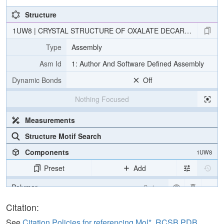
Structure
1UW8 | CRYSTAL STRUCTURE OF OXALATE DECARBOXYLASE
Type
Assembly
Asm Id
1: Author And Software Defined Assembly
Dynamic Bonds
Off
Nothing Focused
Measurements
Structure Motif Search
Components
1UW8
Preset
Add
Polymer
Cartoon
Ligand
Ball & Stick
Citation:
Water
Ball & Stick
See
Citation Policies for referencing Mol*, RCSB PDB,