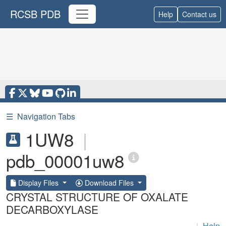
RCSB PDB
Help
Contact us
☰
Navigation Tabs
1UW8
|
pdb_00001uw8
Display Files
Download Files
CRYSTAL STRUCTURE OF OXALATE
DECARBOXYLASE
|
Help