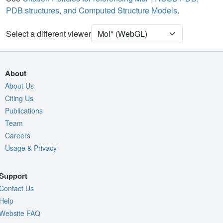
PDB structures, and Computed Structure Models
.
Ion
Ball & Stick
Unit Cell
H 3 2
Select a different viewer
Density
Quality Assessment
About
Assembly Symmetry
About Us
Citing Us
Export Models
Publications
Export Animation
Team
Export Geometry
Careers
Usage & Privacy
Support
Contact Us
Help
Website FAQ