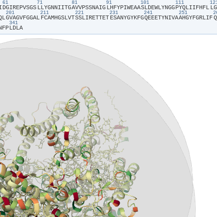
61
71
81
91
101
111
1
I​
​D​
​G​
​I​
​R​
​E​
​P​
​V​
​S​
​G​
​S​
​L​
​L​
​Y​
​G​
​N​
​N​
​I​
​I​
​T​
​G​
​A​
​V​
​V​
​P​
​S​
​S​
​N​
​A​
​I​
​G​
​L​
​H​
​F​
​Y​
​P​
​I​
​W​
​E​
​A​
​A​
​S​
​L​
​D​
​E​
​W​
​L​
​Y​
​N​
​G​
​G​
​P​
​Y​
​Q​
​L​
​I​
​I​
​F​
​H​
​F​
​L​
​L​
​G​
201
211
221
231
241
251
Q​
​L​
​G​
​V​
​A​
​G​
​V​
​F​
​G​
​G​
​A​
​L​
​F​
​C​
​A​
​M​
​H​
​G​
​S​
​L​
​V​
​T​
​S​
​S​
​L​
​I​
​R​
​E​
​T​
​T​
​E​
​T​
​E​
​S​
​A​
​N​
​Y​
​G​
​Y​
​K​
​F​
​G​
​Q​
​E​
​E​
​E​
​T​
​Y​
​N​
​I​
​V​
​A​
​A​
​H​
​G​
​Y​
​F​
​G​
​R​
​L​
​I​
​F​
​Q​
341
N​
​F​
​P​
​L​
​D​
​L​
​A​