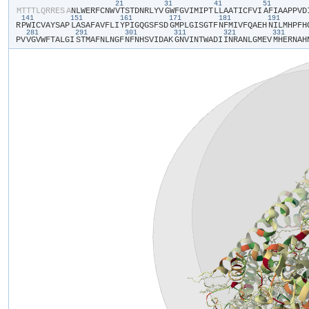
21
31
41
51
​M​
​T​
​T​
​T​
​L​
​Q​
​R​
​R​
​E​
​S​
​A​
​N​
​L​
​W​
​E​
​R​
​F​
​C​
​N​
​W​
​V​
​T​
​S​
​T​
​D​
​N​
​R​
​L​
​Y​
​V​
​G​
​W​
​F​
​G​
​V​
​I​
​M​
​I​
​P​
​T​
​L​
​L​
​A​
​A​
​T​
​I​
​C​
​F​
​V​
​I​
​A​
​F​
​I​
​A​
​A​
​P​
​P​
​V​
​D​
​
141
151
161
171
181
191
R​
​P​
​W​
​I​
​C​
​V​
​A​
​Y​
​S​
​A​
​P​
​L​
​A​
​S​
​A​
​F​
​A​
​V​
​F​
​L​
​I​
​Y​
​P​
​I​
​G​
​Q​
​G​
​S​
​F​
​S​
​D​
​G​
​M​
​P​
​L​
​G​
​I​
​S​
​G​
​T​
​F​
​N​
​F​
​M​
​I​
​V​
​F​
​Q​
​A​
​E​
​H​
​N​
​I​
​L​
​M​
​H​
​P​
​F​
​H​
​
281
291
301
311
321
331
P​
​V​
​V​
​G​
​V​
​W​
​F​
​T​
​A​
​L​
​G​
​I​
​S​
​T​
​M​
​A​
​F​
​N​
​L​
​N​
​G​
​F​
​N​
​F​
​N​
​H​
​S​
​V​
​I​
​D​
​A​
​K​
​G​
​N​
​V​
​I​
​N​
​T​
​W​
​A​
​D​
​I​
​I​
​N​
​R​
​A​
​N​
​L​
​G​
​M​
​E​
​V​
​M​
​H​
​E​
​R​
​N​
​A​
​H​
​