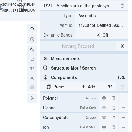
21
131
​A​
​S​
​C​
​Y​
​M​
​G​
​R​
​Q​
​W​
​E​
​L​
​S​
​Y​
​R​
​L​
​G​
​M​
1S5L | Architecture of the photosynthetic oxyge
261
271
​Y​
​A​
​S​
​F​
​N​
​N​
​S​
​R​
​S​
​L​
​H​
​F​
​F​
​L​
​A​
​A​
​W​
Type
Assembly
Asm Id
1: Author Defined Assembly
Dynamic Bonds
Off
Nothing Focused
Measurements
Structure Motif Search
Components
1S5L
Preset
Add
Polymer
Cartoon
Ligand
Ball & Stick
Carbohydrate
2 reprs
Ion
Ball & Stick