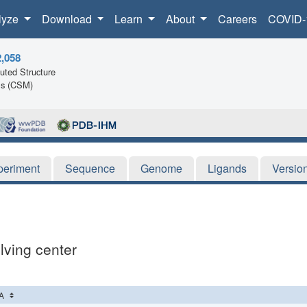
lyze
Download
Learn
About
Careers
COVID-
2,058
ted Structure
ls (CSM)
periment
Sequence
Genome
Ligands
Versio
lving center