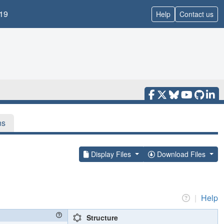
19
Help
Contact us
ns
Display Files
Download Files
|
Help
Structure