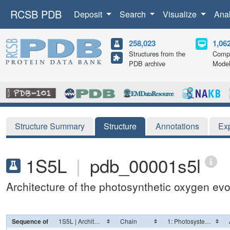
RCSB PDB
Deposit
Search
Visualize
Ana
258,023
1,06
Structures from the
Compu
PDB archive
Mode
Structure Summary
Structure
Annotations
Ex
1S5L
|
pdb_00001s5l
Architecture of the photosynthetic oxygen evo
Sequence of