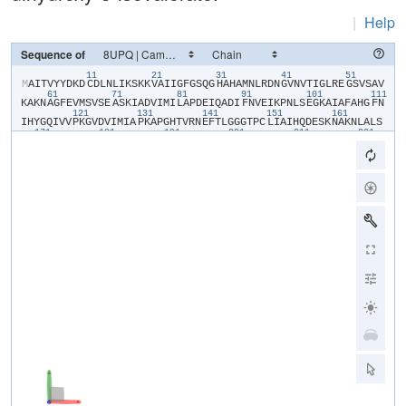
|
Help
Sequence of
11
21
31
41
51
​M​
​A​
​I​
​T​
​V​
​Y​
​Y​
​D​
​K​
​D​
​C​
​D​
​L​
​N​
​L​
​I​
​K​
​S​
​K​
​K​
​V​
​A​
​I​
​I​
​G​
​F​
​G​
​S​
​Q​
​G​
​H​
​A​
​H​
​A​
​M​
​N​
​L​
​R​
​D​
​N​
​G​
​V​
​N​
​V​
​T​
​I​
​G​
​L​
​R​
​E​
​G​
​S​
​V​
​S​
​A​
​V​
61
71
81
91
101
111
K​
​A​
​K​
​N​
​A​
​G​
​F​
​E​
​V​
​M​
​S​
​V​
​S​
​E​
​A​
​S​
​K​
​I​
​A​
​D​
​V​
​I​
​M​
​I​
​L​
​A​
​P​
​D​
​E​
​I​
​Q​
​A​
​D​
​I​
​F​
​N​
​V​
​E​
​I​
​K​
​P​
​N​
​L​
​S​
​E​
​G​
​K​
​A​
​I​
​A​
​F​
​A​
​H​
​G​
​F​
​N​
121
131
141
151
161
I​
​H​
​Y​
​G​
​Q​
​I​
​V​
​V​
​P​
​K​
​G​
​V​
​D​
​V​
​I​
​M​
​I​
​A​
​P​
​K​
​A​
​P​
​G​
​H​
​T​
​V​
​R​
​N​
​E​
​F​
​T​
​L​
​G​
​G​
​G​
​T​
​P​
​C​
​L​
​I​
​A​
​I​
​H​
​Q​
​D​
​E​
​S​
​K​
​N​
​A​
​K​
​N​
​L​
​A​
​L​
​S​
171
181
191
201
211
221
Y​
​A​
​S​
​A​
​I​
​G​
​G​
​G​
​R​
​T​
​G​
​I​
​I​
​E​
​T​
​T​
​F​
​K​
​A​
​E​
​T​
​E​
​T​
​D​
​L​
​F​
​G​
​E​
​Q​
​A​
​V​
​L​
​C​
​G​
​G​
​L​
​S​
​A​
​L​
​I​
​Q​
​A​
​G​
​F​
​E​
​T​
​L​
​V​
​E​
​A​
​G​
​Y​
​E​
​P​
​E​
​M​
231
241
251
261
271
28
A​
​Y​
​F​
​E​
​C​
​L​
​H​
​E​
​M​
​K​
​L​
​I​
​V​
​D​
​L​
​I​
​Y​
​Q​
​G​
​G​
​I​
​A​
​D​
​M​
​R​
​Y​
​S​
​I​
​S​
​N​
​T​
​A​
​E​
​Y​
​G​
​D​
​Y​
​I​
​T​
​G​
​P​
​K​
​I​
​I​
​T​
​E​
​E​
​T​
​K​
​K​
​A​
​M​
​K​
​G​
​V​
​L​
291
301
311
321
331
K​
​D​
​I​
​Q​
​N​
​G​
​V​
​F​
​A​
​K​
​D​
​F​
​I​
​L​
​E​
​R​
​R​
​A​
​G​
​F​
​A​
​R​
​M​
​H​
​A​
​E​
​R​
​K​
​N​
​M​
​N​
​D​
​S​
​L​
​I​
​E​
​K​
​T​
​G​
​R​
​N​
​L​
​R​
​A​
​M​
​M​
​P​
​W​
​I​
​S​
​A​
​K​
​K​
​L​
​V​
​D​
341
A​
​D​
​K​
​N​
​Y​
​K​
​H​
​C​