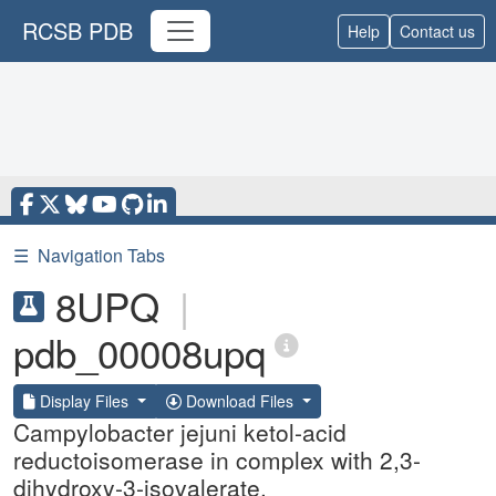
RCSB PDB
Help
Contact us
☰
Navigation Tabs
8UPQ
|
pdb_00008upq
Display Files
Download Files
Campylobacter jejuni ketol-acid
reductoisomerase in complex with 2,3-
dihydroxy-3-isovalerate.