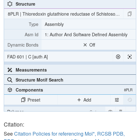
Structure
8PLR | Thioredoxin glutathione reductase of Schistosoma mansoni 
Type
Assembly
Asm Id
1: Author And Software Defined Assembly
Dynamic Bonds
Off
FAD 601 | C [auth A]
Measurements
Structure Motif Search
Components
8PLR
Preset
Add
Polymer
Cartoon
Ligand
Ball & Stick
Citation:
Water
Ball & Stick
See
Citation Policies for referencing Mol*, RCSB PDB,