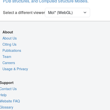
PDB structures, and Computed Structure Models
.
[Focus] Target
Ball & Stick
[Focus] Surroundings (5 Å)
2 reprs
Select a different viewer
Unit Cell
P 1 21 1
Density
About
Quality Assessment
About Us
Citing Us
Assembly Symmetry
Publications
Export Models
Team
Export Animation
Careers
Usage & Privacy
Export Geometry
Support
Contact Us
Help
Website FAQ
Glossary