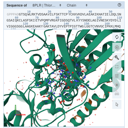
Sequence of
10
20
30
40
50
​G​
​P​
​P​
​P​
​A​
​D​
​G​
​T​
​S​
​Q​
​W​
​L​
​R​
​K​
​T​
​V​
​D​
​S​
​A​
​A​
​V​
​I​
​L​
​F​
​S​
​K​
​T​
​T​
​C​
​P​
​Y​
​C​
​K​
​K​
​V​
​K​
​D​
​V​
​L​
​A​
​E​
​A​
​K​
​I​
​K​
​H​
​A​
​T​
​I​
​E​
​L​
​D​
​Q​
​L​
​S​
​N​
60
70
80
90
100
110
G​
​S​
​A​
​I​
​Q​
​K​
​C​
​L​
​A​
​S​
​F​
​S​
​K​
​I​
​E​
​T​
​V​
​P​
​Q​
​M​
​F​
​V​
​R​
​G​
​K​
​F​
​I​
​G​
​D​
​S​
​Q​
​T​
​V​
​L​
​K​
​Y​
​Y​
​S​
​N​
​D​
​E​
​L​
​A​
​G​
​I​
​V​
​N​
​E​
​S​
​K​
​Y​
​D​
​Y​
​D​
​L​
​I​
120
130
140
150
160
V​
​I​
​G​
​G​
​G​
​S​
​G​
​G​
​L​
​A​
​A​
​G​
​K​
​E​
​A​
​A​
​K​
​Y​
​G​
​A​
​K​
​T​
​A​
​V​
​L​
​D​
​Y​
​V​
​E​
​P​
​T​
​P​
​I​
​G​
​T​
​T​
​W​
​G​
​L​
​G​
​G​
​T​
​C​
​V​
​N​
​V​
​G​
​C​
​I​
​P​
​K​
​K​
​L​
​M​
​H​
​Q​
170
180
190
200
210
220
A​
​G​
​L​
​L​
​S​
​H​
​A​
​L​
​E​
​D​
​A​
​E​
​H​
​F​
​G​
​W​
​S​
​L​
​D​
​R​
​S​
​K​
​I​
​S​
​H​
​N​
​W​
​S​
​T​
​M​
​V​
​E​
​G​
​V​
​Q​
​S​
​H​
​I​
​G​
​S​
​L​
​N​
​W​
​G​
​Y​
​K​
​V​
​A​
​L​
​R​
​D​
​N​
​Q​
​V​
​T​
​Y​
230
240
250
260
270
28
L​
​N​
​A​
​K​
​G​
​R​
​L​
​I​
​S​
​P​
​H​
​E​
​V​
​Q​
​I​
​T​
​D​
​K​
​N​
​Q​
​K​
​V​
​S​
​T​
​I​
​T​
​G​
​N​
​K​
​I​
​I​
​L​
​A​
​T​
​G​
​E​
​R​
​P​
​K​
​Y​
​P​
​E​
​I​
​P​
​G​
​A​
​V​
​E​
​Y​
​G​
​I​
​T​
​S​
​D​
​D​
​L​
290
300
310
320
330
F​
​S​
​L​
​P​
​Y​
​F​
​P​
​G​
​K​
​T​
​L​
​V​
​I​
​G​
​A​
​S​
​Y​
​V​
​A​
​L​
​E​
​C​
​A​
​G​
​F​
​L​
​A​
​S​
​L​
​G​
​G​
​D​
​V​
​T​
​V​
​M​
​V​
​R​
​S​
​I​
​L​
​L​
​R​
​G​
​F​
​D​
​Q​
​Q​
​M​
​A​
​E​
​K​
​V​
​G​
​D​
​Y​
340
350
360
370
380
390
M​
​E​
​N​
​H​
​G​
​V​
​K​
​F​
​A​
​K​
​L​
​C​
​V​
​P​
​D​
​E​
​I​
​K​
​Q​
​L​
​K​
​V​
​V​
​D​
​T​
​E​
​N​
​N​
​K​
​P​
​G​
​L​
​L​
​L​
​V​
​K​
​G​
​H​
​Y​
​T​
​D​
​G​
​K​
​K​
​F​
​E​
​E​
​E​
​F​
​E​
​T​
​V​
​I​
​F​
​A​
​V​
400
410
420
430
440
G​
​R​
​E​
​P​
​Q​
​L​
​S​
​K​
​V​
​L​
​C​
​E​
​T​
​V​
​G​
​V​
​K​
​L​
​D​
​K​
​N​
​G​
​R​
​V​
​V​
​C​
​T​
​D​
​D​
​E​
​Q​
​T​
​T​
​V​
​S​
​N​
​V​
​Y​
​A​
​I​
​G​
​D​
​I​
​N​
​A​
​G​
​K​
​P​
​Q​
​L​
​T​
​P​
​V​
​A​
​I​
​Q​
450
460
470
480
490
500
A​
​G​
​R​
​Y​
​L​
​A​
​R​
​R​
​L​
​F​
​A​
​G​
​A​
​T​
​E​
​L​
​T​
​D​
​Y​
​S​
​N​
​V​
​A​
​T​
​T​
​V​
​F​
​T​
​P​
​L​
​E​
​Y​
​G​
​A​
​C​
​G​
​L​
​S​
​E​
​E​
​D​
​A​
​I​
​E​
​K​
​Y​
​G​
​D​
​K​
​D​
​I​
​E​
​V​
​Y​
​H​
​S​
510
520
530
540
550
56
N​
​F​
​K​
​P​
​L​
​E​
​W​
​T​
​V​
​A​
​H​
​R​
​E​
​D​
​N​
​V​
​C​
​Y​
​M​
​K​
​L​
​V​
​C​
​R​
​K​
​S​
​D​
​N​
​M​
​R​
​V​
​L​
​G​
​L​
​H​
​V​
​L​
​G​
​P​
​N​
​A​
​G​
​E​
​I​
​T​
​Q​
​G​
​Y​
​A​
​V​
​A​
​I​
​K​
​M​
​G​
​A​
570
580
590
T​
​K​
​A​
​D​
​F​
​D​
​R​
​T​
​I​
​G​
​I​
​H​
​P​
​T​
​C​
​S​
​E​
​T​
​F​
​T​
​T​
​L​
​H​
​V​
​T​
​K​
​K​
​S​
​G​
​V​
​S​
​P​
​I​
​V​
​S​
​G​
​C​