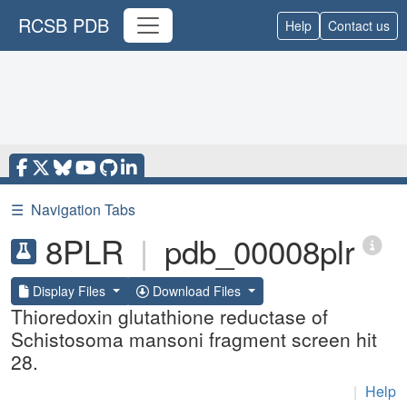
RCSB PDB
Help
Contact us
☰
Navigation Tabs
8PLR
|
pdb_00008plr
Display Files
Download Files
Thioredoxin glutathione reductase of
Schistosoma mansoni fragment screen hit
28.
|
Help