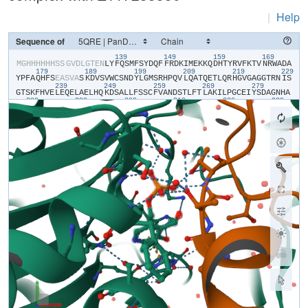
|
Help
Sequence of
139
149
159
169
​M​
​G​
​H​
​H​
​H​
​H​
​H​
​H​
​S​
​S​
​G​
​V​
​D​
​L​
​G​
​T​
​E​
​N​
​L​
​Y​
​F​
​Q​
​S​
​M​
​F​
​S​
​Y​
​D​
​Q​
​F​
​F​
​R​
​D​
​K​
​I​
​M​
​E​
​K​
​K​
​Q​
​D​
​H​
​T​
​Y​
​R​
​V​
​F​
​K​
​T​
​V​
​N​
​R​
​W​
​A​
​D​
​A​
179
189
199
209
219
229
Y​
​P​
​F​
​A​
​Q​
​H​
​F​
​S​
​E​
​A​
​S​
​V​
​A​
​S​
​K​
​D​
​V​
​S​
​V​
​W​
​C​
​S​
​N​
​D​
​Y​
​L​
​G​
​M​
​S​
​R​
​H​
​P​
​Q​
​V​
​L​
​Q​
​A​
​T​
​Q​
​E​
​T​
​L​
​Q​
​R​
​H​
​G​
​V​
​G​
​A​
​G​
​G​
​T​
​R​
​N​
​I​
​S​
239
249
259
269
279
G​
​T​
​S​
​K​
​F​
​H​
​V​
​E​
​L​
​E​
​Q​
​E​
​L​
​A​
​E​
​L​
​H​
​Q​
​K​
​D​
​S​
​A​
​L​
​L​
​F​
​S​
​S​
​C​
​F​
​V​
​A​
​N​
​D​
​S​
​T​
​L​
​F​
​T​
​L​
​A​
​K​
​I​
​L​
​P​
​G​
​C​
​E​
​I​
​Y​
​S​
​D​
​A​
​G​
​N​
​H​
​A​
289
299
309
319
329
339
S​
​M​
​I​
​Q​
​G​
​I​
​R​
​N​
​S​
​G​
​A​
​A​
​K​
​F​
​V​
​F​
​R​
​H​
​N​
​D​
​P​
​D​
​H​
​L​
​K​
​K​
​L​
​L​
​E​
​K​
​S​
​N​
​P​
​K​
​I​
​P​
​K​
​I​
​V​
​A​
​F​
​E​
​T​
​V​
​H​
​S​
​M​
​D​
​G​
​A​
​I​
​C​
​P​
​L​
​E​
​E​
349
359
369
379
389
39
L​
​C​
​D​
​V​
​S​
​H​
​Q​
​Y​
​G​
​A​
​L​
​T​
​F​
​V​
​D​
​E​
​V​
​H​
​A​
​V​
​G​
​L​
​Y​
​G​
​S​
​R​
​G​
​A​
​G​
​I​
​G​
​E​
​R​
​D​
​G​
​I​
​M​
​H​
​K​
​I​
​D​
​I​
​I​
​S​
​G​
​T​
​L​
​G​
​K​
​A​
​F​
​G​
​C​
​V​
​G​
​G​
409
419
429
439
449
Y​
​I​
​A​
​S​
​T​
​R​
​D​
​L​
​V​
​D​
​M​
​V​
​R​
​S​
​Y​
​A​
​A​
​G​
​F​
​I​
​F​
​T​
​T​
​S​
​L​
​P​
​P​
​M​
​V​
​L​
​S​
​G​
​A​
​L​
​E​
​S​
​V​
​R​
​L​
​L​
​K​
​G​
​E​
​E​
​G​
​Q​
​A​
​L​
​R​
​R​
​A​
​H​
​Q​
​R​
​N​
​V​
459
469
479
489
499
509
K​
​H​
​M​
​R​
​Q​
​L​
​L​
​M​
​D​
​R​
​G​
​L​
​P​
​V​
​I​
​P​
​C​
​P​
​S​
​H​
​I​
​I​
​P​
​I​
​R​
​V​
​G​
​N​
​A​
​A​
​L​
​N​
​S​
​K​
​L​
​C​
​D​
​L​
​L​
​L​
​S​
​K​
​H​
​G​
​I​
​Y​
​V​
​Q​
​A​
​I​
​N​
​Y​
​P​
​T​
​V​
​P​
519
529
539
559
R​
​G​
​E​
​E​
​L​
​L​
​R​
​L​
​A​
​P​
​S​
​P​
​H​
​H​
​S​
​P​
​Q​
​M​
​M​
​E​
​D​
​F​
​V​
​E​
​K​
​L​
​L​
​L​
​A​
​W​
​T​
​A​
​V​
​G​
​L​
​P​
​L​
​Q​
​D​
​V​
​S​
​V​
​A​
​A​
​C​
​N​
​F​
​C​
​R​
​R​
​P​
​V​
​H​
​F​
​E​
​L​
569
M​
​S​
​E​
​W​
​E​
​R​
​S​
​Y​
​F​
​G​
​N​
​M​
​G​
​P​
​Q​
​Y​
​V​
​T​
​T​
​Y​
​A​