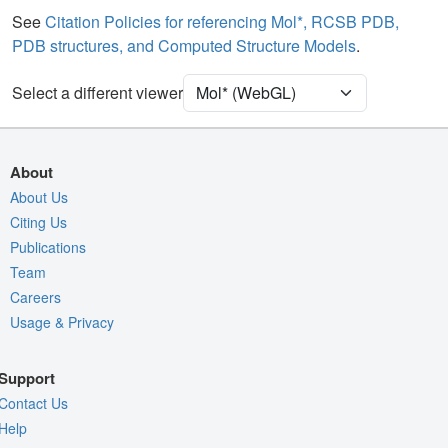
Water
Ball & Stick
See
Citation Policies for referencing Mol*, RCSB PDB,
PDB structures, and Computed Structure Models
.
[Focus] Target
Ball & Stick
[Focus] Surroundings (5 Å)
2 reprs
Select a different viewer
Unit Cell
C 1 2 1
Density
About
Quality Assessment
About Us
Citing Us
Assembly Symmetry
Publications
Export Models
Team
Export Animation
Careers
Usage & Privacy
Export Geometry
Support
Contact Us
Help