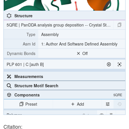
Structure
5QRE | PanDDA analysis group deposition -- Crystal Structure o
Type
Assembly
Asm Id
1: Author And Software Defined Assembly
Dynamic Bonds
Off
PLP 601 | C [auth B]
Measurements
Structure Motif Search
Components
5QRE
Preset
Add
Polymer
Cartoon
Ligand
Ball & Stick
Citation: