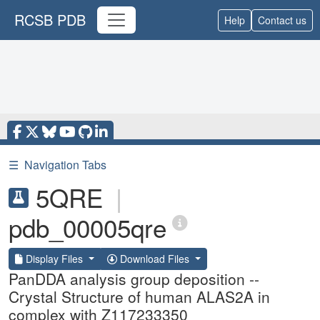
RCSB PDB
Help
Contact us
☰
Navigation Tabs
5QRE
|
pdb_00005qre
Display Files
Download Files
PanDDA analysis group deposition --
Crystal Structure of human ALAS2A in
complex with Z117233350