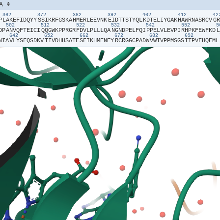
362
372
382
392
402
412
4
P​
​L​
​A​
​K​
​E​
​F​
​I​
​D​
​Q​
​Y​
​Y​
​S​
​S​
​I​
​K​
​R​
​F​
​G​
​S​
​K​
​A​
​H​
​M​
​E​
​R​
​L​
​E​
​E​
​V​
​N​
​K​
​E​
​I​
​D​
​T​
​T​
​S​
​T​
​Y​
​Q​
​L​
​K​
​D​
​T​
​E​
​L​
​I​
​Y​
​G​
​A​
​K​
​H​
​A​
​W​
​R​
​N​
​A​
​S​
​R​
​C​
​V​
​G​
​R​
502
512
522
532
542
552
D​
​P​
​A​
​N​
​V​
​Q​
​F​
​T​
​E​
​I​
​C​
​I​
​Q​
​Q​
​G​
​W​
​K​
​P​
​P​
​R​
​G​
​R​
​F​
​D​
​V​
​L​
​P​
​L​
​L​
​L​
​Q​
​A​
​N​
​G​
​N​
​D​
​P​
​E​
​L​
​F​
​Q​
​I​
​P​
​P​
​E​
​L​
​V​
​L​
​E​
​V​
​P​
​I​
​R​
​H​
​P​
​K​
​F​
​E​
​W​
​F​
​K​
​D​
​L​
642
652
662
672
682
692
N​
​I​
​A​
​V​
​L​
​Y​
​S​
​F​
​Q​
​S​
​D​
​K​
​V​
​T​
​I​
​V​
​D​
​H​
​H​
​S​
​A​
​T​
​E​
​S​
​F​
​I​
​K​
​H​
​M​
​E​
​N​
​E​
​Y​
​R​
​C​
​R​
​G​
​G​
​C​
​P​
​A​
​D​
​W​
​V​
​W​
​I​
​V​
​P​
​P​
​M​
​S​
​G​
​S​
​I​
​T​
​P​
​V​
​F​
​H​
​Q​
​E​
​M​
​L​