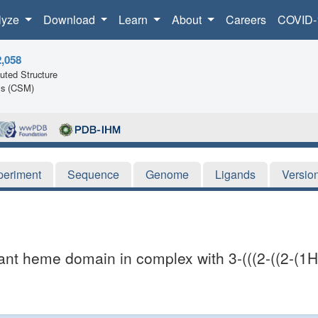
lyze
Download
Learn
About
Careers
COVID-
2,058
ted Structure
ls (CSM)
periment
Sequence
Genome
Ligands
Versio
t heme domain in complex with 3-(((2-((2-(