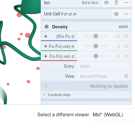
Ion
Ball & Stick
Unit Cell
P 21 21 21
Density
4UCH
2Fo-Fc σ
Fo-Fc(+ve) σ
Fo-Fc(-ve) σ
Entry
4uch
View
Around Focus
Nothing to Update
Controls Help
Quality Assessment
Select a different viewer
Assembly Symmetry
Export Models
Export Animation