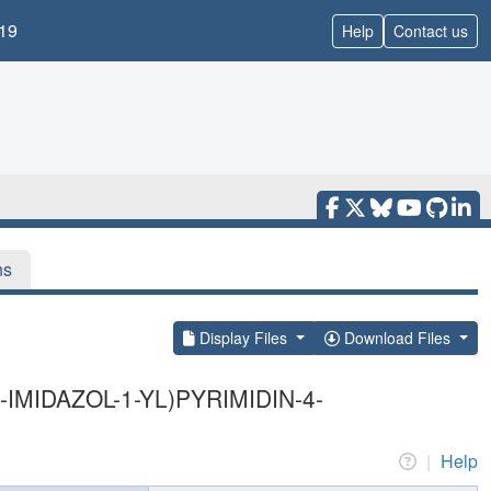
19
Help
Contact us
ns
Display Files
Download Files
1H-IMIDAZOL-1-YL)PYRIMIDIN-4-
|
Help