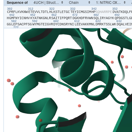
Sequence of
302
312
322
332
342
352
​C​
​P​
​R​
​F​
​L​
​K​
​V​
​K​
​N​
​W​
​E​
​T​
​E​
​V​
​V​
​L​
​T​
​D​
​T​
​L​
​H​
​L​
​K​
​S​
​T​
​L​
​E​
​T​
​G​
​C​
​T​
​E​
​Y​
​I​
​C​
​M​
​G​
​S​
​I​
​M​
​H​
​P​
​S​
​Q​
​H​
​A​
​R​
​R​
​P​
​E​
​D​
​V​
​A​
​T​
​K​
​D​
​Q​
​L​
​F​
​
442
452
462
472
482
492
H​
​G​
​M​
​F​
​N​
​Y​
​I​
​C​
​N​
​H​
​V​
​K​
​Y​
​A​
​T​
​N​
​K​
​G​
​N​
​L​
​R​
​S​
​A​
​I​
​T​
​I​
​F​
​P​
​Q​
​R​
​T​
​D​
​G​
​K​
​H​
​D​
​F​
​R​
​V​
​W​
​N​
​S​
​Q​
​L​
​I​
​R​
​Y​
​A​
​G​
​Y​
​K​
​Q​
​P​
​D​
​G​
​S​
​T​
​L​
​G​
​
582
592
602
612
622
632
G​
​G​
​L​
​E​
​F​
​S​
​A​
​C​
​P​
​F​
​S​
​G​
​W​
​Y​
​M​
​G​
​T​
​E​
​I​
​G​
​V​
​R​
​D​
​Y​
​C​
​D​
​N​
​S​
​R​
​Y​
​N​
​I​
​L​
​E​
​E​
​V​
​A​
​K​
​K​
​M​
​N​
​L​
​D​
​M​
​R​
​K​
​T​
​S​
​S​
​L​
​W​
​K​
​D​
​Q​
​A​
​L​
​V​
​E​
​I​
​
722
H​
​V​
​W​
​K​
​G​