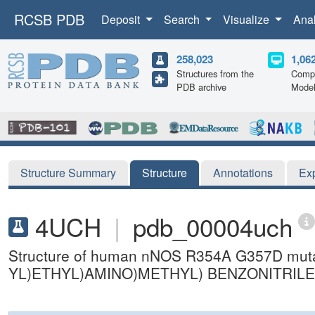
RCSB PDB
Deposit
Search
Visualize
Ana
258,023
1,06
Structures from the
Compu
PDB archive
Mode
Structure Summary
Structure
Annotations
Ex
4UCH
|
pdb_00004uch
Structure of human nNOS R354A G357D mutan
YL)ETHYL)AMINO)METHYL) BENZONITRILE